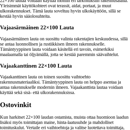
22×100 lautaa voidaan käyttää moniin eri tarkoituksiin rakennusalalla.
Yleisimmät käyttökohteet ovat terassit, aidat, portaat, ja muut
ulkorakennukset. Tämä lauta soveltuu hyvin ulkokäyttöön, sillä se
kestää hyvin sääolosuhteita.
Vajaasärmäinen 22×100 Lauta
Vajaasärmäinen lauta on suosittu valinta rakentajien keskuudessa, sillä
se antaa luonnollisen ja rustiikkisen ilmeen rakennukselle.
Tämäntyyppinen lauta voidaan käsitellä eri tavoin, esimerkiksi
maalaamalla tai öljyämällä, jotta se kestää paremmin säävaihtelut.
Vajaakanttinen 22×100 Lauta
Vajaakanttinen lauta on toinen suosittu vaihtoehto
rakennusmateriaaliksi. Tämäntyyppinen lauta on helppo asentaa ja
antaa rakennukselle modernin ilmeen. Vajaakanttista lautaa voidaan
käyttää sekä sisä- että ulkorakennuksissa.
Ostovinkit
Kun harkitset 22×100 laudan ostamista, muista ottaa huomioon laadun
lisäksi myös toimittajan maine, hinta-laatusuhde ja mahdolliset
toimituskulut. Vertaile eri vaihtoehtoja ja valitse luotettava toimittaja,