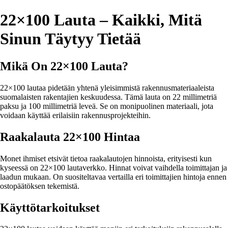
22×100 Lauta – Kaikki, Mitä
Sinun Täytyy Tietää
Mikä On 22×100 Lauta?
22×100 lautaa pidetään yhtenä yleisimmistä rakennusmateriaaleista
suomalaisten rakentajien keskuudessa. Tämä lauta on 22 millimetriä
paksu ja 100 millimetriä leveä. Se on monipuolinen materiaali, jota
voidaan käyttää erilaisiin rakennusprojekteihin.
Raakalauta 22×100 Hintaa
Monet ihmiset etsivät tietoa raakalautojen hinnoista, erityisesti kun
kyseessä on 22×100 lautaverkko. Hinnat voivat vaihdella toimittajan ja
laadun mukaan. On suositeltavaa vertailla eri toimittajien hintoja ennen
ostopäätöksen tekemistä.
Käyttötarkoitukset