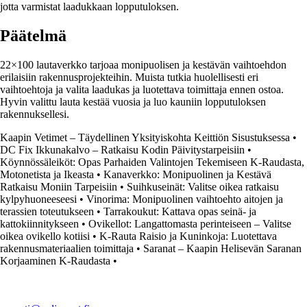
jotta varmistat laadukkaan lopputuloksen.
Päätelmä
22×100 lautaverkko tarjoaa monipuolisen ja kestävän vaihtoehdon
erilaisiin rakennusprojekteihin. Muista tutkia huolellisesti eri
vaihtoehtoja ja valita laadukas ja luotettava toimittaja ennen ostoa.
Hyvin valittu lauta kestää vuosia ja luo kauniin lopputuloksen
rakennuksellesi.
Kaapin Vetimet – Täydellinen Yksityiskohta Keittiön Sisustuksessa
•
DC Fix Ikkunakalvo – Ratkaisu Kodin Päivitystarpeisiin
•
Köynnössäleiköt: Opas Parhaiden Valintojen Tekemiseen K-Raudasta,
Motonetista ja Ikeasta
•
Kanaverkko: Monipuolinen ja Kestävä
Ratkaisu Moniin Tarpeisiin
•
Suihkuseinät: Valitse oikea ratkaisu
kylpyhuoneeseesi
•
Vinorima: Monipuolinen vaihtoehto aitojen ja
terassien toteutukseen
•
Tarrakoukut: Kattava opas seinä- ja
kattokiinnitykseen
•
Ovikellot: Langattomasta perinteiseen – Valitse
oikea ovikello kotiisi
•
K-Rauta Raisio ja Kuninkoja: Luotettava
rakennusmateriaalien toimittaja
•
Saranat – Kaapin Helisevän Saranan
Korjaaminen K-Raudasta
•