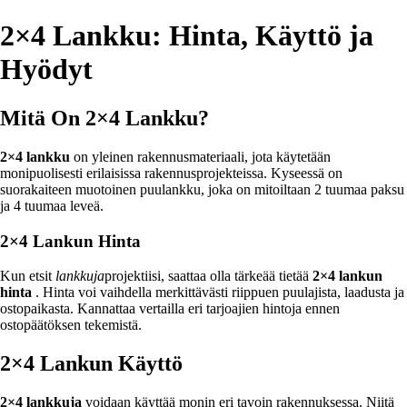
2×4 Lankku: Hinta, Käyttö ja
Hyödyt
Mitä On 2×4 Lankku?
2×4 lankku
on yleinen rakennusmateriaali, jota käytetään
monipuolisesti erilaisissa rakennusprojekteissa. Kyseessä on
suorakaiteen muotoinen puulankku, joka on mitoiltaan 2 tuumaa paksu
ja 4 tuumaa leveä.
2×4 Lankun Hinta
Kun etsit
lankkuja
projektiisi, saattaa olla tärkeää tietää
2×4 lankun
hinta
. Hinta voi vaihdella merkittävästi riippuen puulajista, laadusta ja
ostopaikasta. Kannattaa vertailla eri tarjoajien hintoja ennen
ostopäätöksen tekemistä.
2×4 Lankun Käyttö
2×4 lankkuja
voidaan käyttää monin eri tavoin rakennuksessa. Niitä