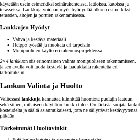
käytetään usein esimerkiksi seinärakenteissa, lattioissa, katoissa ja
terasseissa. Lankkuja voidaan myös hyödyntää ulkona esimerkiksi
terassien, aitojen ja porttien rakentamisessa.
Lankkujen Hyödyt
Vahva ja kestävä materiaali
Helppo työstää ja muokata eri tarpeisiin
Monipuolinen käyttö eri rakennusprojekteissa
2×4 lankku
on siis erinomainen valinta monipuoliseen rakentamiseen,
ja sen avulla voit luoda kestäviä ja laadukkaita rakenteita eri
tarkoituksiin.
Lankun Valinta ja Huolto
Valitessasi
lankkuja
kannattaa kiinnittää huomiota puulajin laatuun
sekä siihen, millaiseen käyttöön lankku tulee. On tärkeää suojata lankut
kosteudelta ja säältä asianmukaisesti, jotta ne säilyttävät kestävyytensä
pitkään.
Tärkeimmät Huoltovinkit