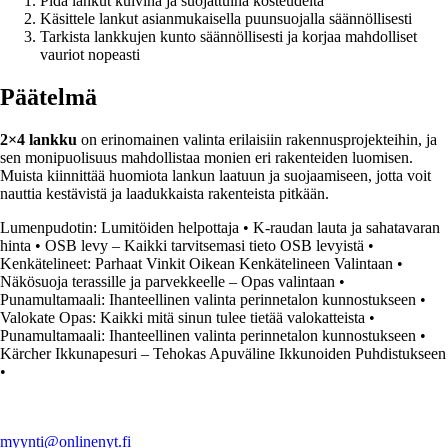
Pidä lankut kuivina ja suojattuina kosteudelta
Käsittele lankut asianmukaisella puunsuojalla säännöllisesti
Tarkista lankkujen kunto säännöllisesti ja korjaa mahdolliset
vauriot nopeasti
Päätelmä
2×4 lankku
on erinomainen valinta erilaisiin rakennusprojekteihin, ja
sen monipuolisuus mahdollistaa monien eri rakenteiden luomisen.
Muista kiinnittää huomiota lankun laatuun ja suojaamiseen, jotta voit
nauttia kestävistä ja laadukkaista rakenteista pitkään.
Lumenpudotin: Lumitöiden helpottaja
•
K-raudan lauta ja sahatavaran
hinta
•
OSB levy – Kaikki tarvitsemasi tieto OSB levyistä
•
Kenkätelineet: Parhaat Vinkit Oikean Kenkätelineen Valintaan
•
Näkösuoja terassille ja parvekkeelle – Opas valintaan
•
Punamultamaali: Ihanteellinen valinta perinnetalon kunnostukseen
•
Valokate Opas: Kaikki mitä sinun tulee tietää valokatteista
•
Punamultamaali: Ihanteellinen valinta perinnetalon kunnostukseen
•
Kärcher Ikkunapesuri – Tehokas Apuväline Ikkunoiden Puhdistukseen
•
myynti@onlinenyt.fi