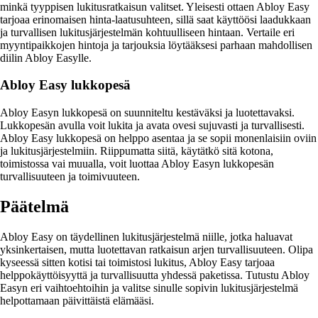
minkä tyyppisen lukitusratkaisun valitset. Yleisesti ottaen Abloy Easy
tarjoaa erinomaisen hinta-laatusuhteen, sillä saat käyttöösi laadukkaan
ja turvallisen lukitusjärjestelmän kohtuulliseen hintaan. Vertaile eri
myyntipaikkojen hintoja ja tarjouksia löytääksesi parhaan mahdollisen
diilin Abloy Easylle.
Abloy Easy lukkopesä
Abloy Easyn lukkopesä on suunniteltu kestäväksi ja luotettavaksi.
Lukkopesän avulla voit lukita ja avata ovesi sujuvasti ja turvallisesti.
Abloy Easy lukkopesä on helppo asentaa ja se sopii monenlaisiin oviin
ja lukitusjärjestelmiin. Riippumatta siitä, käytätkö sitä kotona,
toimistossa vai muualla, voit luottaa Abloy Easyn lukkopesän
turvallisuuteen ja toimivuuteen.
Päätelmä
Abloy Easy on täydellinen lukitusjärjestelmä niille, jotka haluavat
yksinkertaisen, mutta luotettavan ratkaisun arjen turvallisuuteen. Olipa
kyseessä sitten kotisi tai toimistosi lukitus, Abloy Easy tarjoaa
helppokäyttöisyyttä ja turvallisuutta yhdessä paketissa. Tutustu Abloy
Easyn eri vaihtoehtoihin ja valitse sinulle sopivin lukitusjärjestelmä
helpottamaan päivittäistä elämääsi.