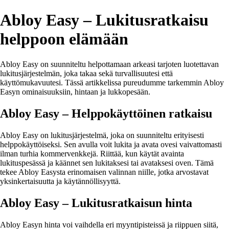
Abloy Easy – Lukitusratkaisu
helppoon elämään
Abloy Easy on suunniteltu helpottamaan arkeasi tarjoten luotettavan
lukitusjärjestelmän, joka takaa sekä turvallisuutesi että
käyttömukavuutesi. Tässä artikkelissa pureudumme tarkemmin Abloy
Easyn ominaisuuksiin, hintaan ja lukkopesään.
Abloy Easy – Helppokäyttöinen ratkaisu
Abloy Easy on lukitusjärjestelmä, joka on suunniteltu erityisesti
helppokäyttöiseksi. Sen avulla voit lukita ja avata ovesi vaivattomasti
ilman turhia kommervenkkejä. Riittää, kun käytät avainta
lukituspesässä ja käännet sen lukitaksesi tai avataksesi oven. Tämä
tekee Abloy Easysta erinomaisen valinnan niille, jotka arvostavat
yksinkertaisuutta ja käytännöllisyyttä.
Abloy Easy – Lukitusratkaisun hinta
Abloy Easyn hinta voi vaihdella eri myyntipisteissä ja riippuen siitä,