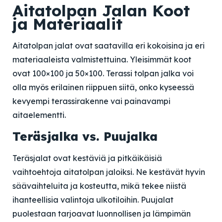
Aitatolpan Jalan Koot
ja Materiaalit
Aitatolpan jalat ovat saatavilla eri kokoisina ja eri
materiaaleista valmistettuina. Yleisimmät koot
ovat 100×100 ja 50×100. Terassi tolpan jalka voi
olla myös erilainen riippuen siitä, onko kyseessä
kevyempi terassirakenne vai painavampi
aitaelementti.
Teräsjalka vs. Puujalka
Teräsjalat ovat kestäviä ja pitkäikäisiä
vaihtoehtoja aitatolpan jaloiksi. Ne kestävät hyvin
säävaihteluita ja kosteutta, mikä tekee niistä
ihanteellisia valintoja ulkotiloihin. Puujalat
puolestaan tarjoavat luonnollisen ja lämpimän