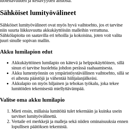
luotettavuuden ja kestävyyden ansiosta.
Sähköiset lumityövälineet
Sähköiset lumityövälineet ovat myös hyvä vaihtoehto, jos et tarvitse
niin suurta liikkuvuutta akkukäyttöisiin malleihin verrattuna.
Sähkölapioita on saatavilla eri tehoilla ja kokoisina, joten voit valita
juuri sinulle sopivan mallin.
Akku lumilapion edut
Akkukäyttöinen lumilapio on kätevä ja helppokäyttöinen, sillä
sinun ei tarvitse huolehtia johdon perässä raahaamisesta.
Akku lumentyönnin on ympäristöystävällinen vaihtoehto, sillä se
ei aiheuta päästöjä ja vähentää hiilijalanjälkeäsi.
Akkulapio on myös hiljainen ja tehokas työkalu, joka tekee
lumitöiden tekemisestä miellyttävämpää.
Valitse oma akku lumilapio
Mieti ensin, millaisia lumitöitä tulet tekemään ja kuinka usein
tarvitset lumityövälinettä.
Vertaile eri merkkejä ja malleja sekä niiden ominaisuuksia ennen
lopullisen päätöksen tekemistä.