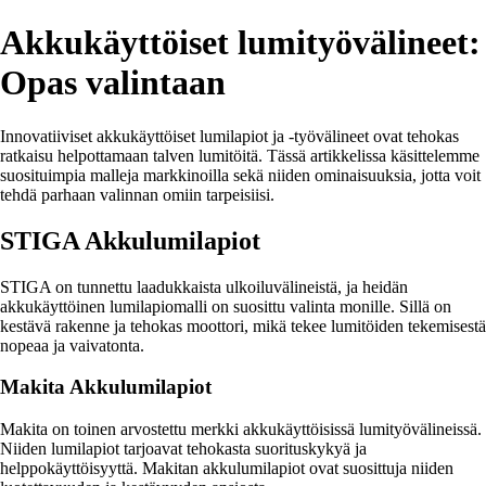
Akkukäyttöiset lumityövälineet:
Opas valintaan
Innovatiiviset akkukäyttöiset lumilapiot ja -työvälineet ovat tehokas
ratkaisu helpottamaan talven lumitöitä. Tässä artikkelissa käsittelemme
suosituimpia malleja markkinoilla sekä niiden ominaisuuksia, jotta voit
tehdä parhaan valinnan omiin tarpeisiisi.
STIGA Akkulumilapiot
STIGA on tunnettu laadukkaista ulkoiluvälineistä, ja heidän
akkukäyttöinen lumilapiomalli on suosittu valinta monille. Sillä on
kestävä rakenne ja tehokas moottori, mikä tekee lumitöiden tekemisestä
nopeaa ja vaivatonta.
Makita Akkulumilapiot
Makita on toinen arvostettu merkki akkukäyttöisissä lumityövälineissä.
Niiden lumilapiot tarjoavat tehokasta suorituskykyä ja
helppokäyttöisyyttä. Makitan akkulumilapiot ovat suosittuja niiden