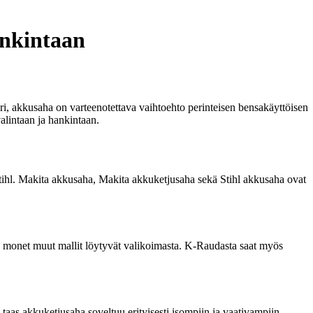
ankintaan
uri, akkusaha on varteenotettava vaihtoehto perinteisen bensakäyttöisen
lintaan ja hankintaan.
Stihl. Makita akkusaha, Makita akkuketjusaha sekä Stihl akkusaha ovat
a monet muut mallit löytyvät valikoimasta. K-Raudasta saat myös
 taas akkuketjusaha soveltuu erityisesti isompiin ja vaativampiin