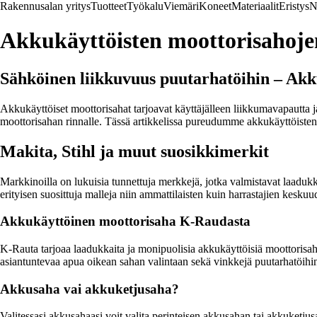
Rakennusalan yritys
Tuotteet
Työkalu
Viemäri
Koneet
Materiaalit
Eristys
N
Akkukäyttöisten moottorisahoje
Sähköinen liikkuvuus puutarhatöihin – Ak
Akkukäyttöiset moottorisahat tarjoavat käyttäjälleen liikkumavapautta j
moottorisahan rinnalle. Tässä artikkelissa pureudumme akkukäyttöiste
Makita, Stihl ja muut suosikkimerkit
Markkinoilla on lukuisia tunnettuja merkkejä, jotka valmistavat laaduk
erityisen suosittuja malleja niin ammattilaisten kuin harrastajien keskuu
Akkukäyttöinen moottorisaha K-Raudasta
K-Rauta tarjoaa laadukkaita ja monipuolisia akkukäyttöisiä moottorisa
asiantuntevaa apua oikean sahan valintaan sekä vinkkejä puutarhatöihi
Akkusaha vai akkuketjusaha?
Valitessasi akkusahaasi voit valita perinteisen akkusahan tai akkuketju