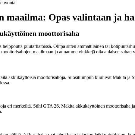
euvonta
n maailma: Opas valintaan ja h
kukäyttöinen moottorisaha
a helppoutta puutarhatöissä. Olitpa sitten ammattilainen tai kotipuutarh
n moottorisahojen maailmaan ja annamme vinkkejä oikeanlaisen sahan va
kaita akkukäyttöisiä moottorisahoja. Suosituimpiin kuuluvat Makita ja 
dessa.
hoja eri merkeiltä. Stihl GTA 26, Makita akkukäyttöinen moottorisaha j
n.
sahan välillä. Akkusahalla saat tehokkaan ja tarkan leikkuutyökalun, kun