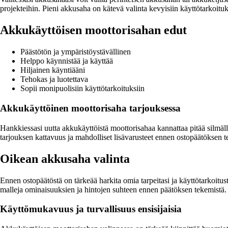
projekteihin. Pieni akkusaha on kätevä valinta kevyisiin käyttötarkoituk
Akkukäyttöisen moottorisahan edut
Päästötön ja ympäristöystävällinen
Helppo käynnistää ja käyttää
Hiljainen käyntiääni
Tehokas ja luotettava
Sopii monipuolisiin käyttötarkoituksiin
Akkukäyttöinen moottorisaha tarjouksessa
Hankkiessasi uutta akkukäyttöistä moottorisahaa kannattaa pitää silmäll
tarjouksen kattavuus ja mahdolliset lisävarusteet ennen ostopäätöksen t
Oikean akkusaha valinta
Ennen ostopäätöstä on tärkeää harkita omia tarpeitasi ja käyttötarkoitu
malleja ominaisuuksien ja hintojen suhteen ennen päätöksen tekemistä.
Käyttömukavuus ja turvallisuus ensisijaisia