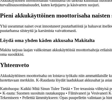
Akkukäyttöisen moottorisahan valinnassa on tärkeää kiinnittää huomiot
turvallisuusominaisuudet, kuten ketjujarru ja käsivarren suojuri.
Pieni akkukäyttöinen moottorisaha naisten 
Yhä useammat naiset ovat innostuneet puutarhatöistä ja haluavat itselle
puutarhansa siisteyttä ja karsimista vaivattomasti.
Löydä oma yhden käden akkusaha Makitalta
Makita tarjoaa laajan valikoiman akkukäyttöisiä moottorisahoja erilaisi
oma suosikkisi.
Yhteenveto
Akkukäyttöinen moottorisaha on loistava työkalu niin ammattilaisille k
luotettavaan merkkiin. K-Raudasta löydät laadukkaat akkusahat ja asiant
Kattohuopa: Kaikki Mitä Sinun Tulee Tietää
•
Tee terassista viihtyisä 
•
K-rauta: Suomen suosituin rautakauppa
•
Filmivaneri ja Vesivaneri 
Tekemiseen
•
Pellettiä lämmitykseen: Opas puupelletin valintaan ja hi