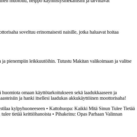
inen muotoilu, helppo käynnistysmekanismi ja tarvittavat
orisaha soveltuu erinomaisesti naisille, jotka haluavat hoitaa
n ja pienempiin leikkuutöihin. Tutustu Makitan valikoimaan ja valitse
ttää huomiota omaan käyttötarkoitukseen sekä laadukkaaseen ja
asteisiin ja hanki itsellesi laadukas akkukäyttöinen moottorisaha!
ystilaa kylpyhuoneeseen
•
Kattohuopa: Kaikki Mitä Sinun Tulee Tietää
tulee tietää keittiöhanoista
•
Pihakeinu: Opas Parhaan Valinnan