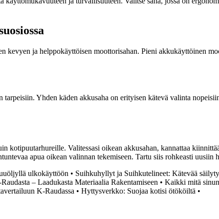
a käyttömukavuuteen ja turvallisuuteen. Valitse saha, jossa on ergonom
suosiossa
en kevyen ja helppokäyttöisen moottorisahan. Pieni akkukäyttöinen moott
in tarpeisiin. Yhden käden akkusaha on erityisen kätevä valinta nopeisii
uin kotipuutarhureille. Valitessasi oikean akkusahan, kannattaa kiinni
untevaa apua oikean valinnan tekemiseen. Tartu siis rohkeasti uusiin ha
puuöljyllä ulkokäyttöön
•
Suihkuhyllyt ja Suihkutelineet: Kätevää säilyt
K-Raudasta – Laadukasta Materiaalia Rakentamiseen
•
Kaikki mitä sinun 
ntavertailuun K-Raudassa
•
Hyttysverkko: Suojaa kotisi ötököiltä
•