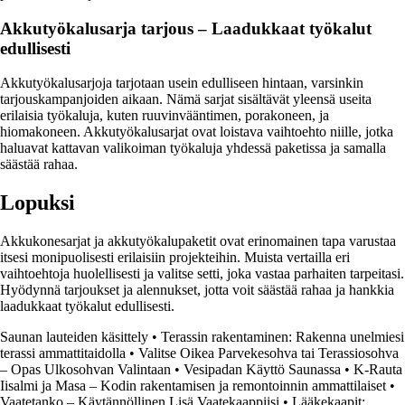
Akkutyökalusarja tarjous – Laadukkaat työkalut
edullisesti
Akkutyökalusarjoja tarjotaan usein edulliseen hintaan, varsinkin
tarjouskampanjoiden aikaan. Nämä sarjat sisältävät yleensä useita
erilaisia työkaluja, kuten ruuvinvääntimen, porakoneen, ja
hiomakoneen. Akkutyökalusarjat ovat loistava vaihtoehto niille, jotka
haluavat kattavan valikoiman työkaluja yhdessä paketissa ja samalla
säästää rahaa.
Lopuksi
Akkukonesarjat ja akkutyökalupaketit ovat erinomainen tapa varustaa
itsesi monipuolisesti erilaisiin projekteihin. Muista vertailla eri
vaihtoehtoja huolellisesti ja valitse setti, joka vastaa parhaiten tarpeitasi.
Hyödynnä tarjoukset ja alennukset, jotta voit säästää rahaa ja hankkia
laadukkaat työkalut edullisesti.
Saunan lauteiden käsittely
•
Terassin rakentaminen: Rakenna unelmiesi
terassi ammattitaidolla
•
Valitse Oikea Parvekesohva tai Terassiosohva
– Opas Ulkosohvan Valintaan
•
Vesipadan Käyttö Saunassa
•
K-Rauta
Iisalmi ja Masa – Kodin rakentamisen ja remontoinnin ammattilaiset
•
Vaatetanko – Käytännöllinen Lisä Vaatekaappiisi
•
Lääkekaapit: