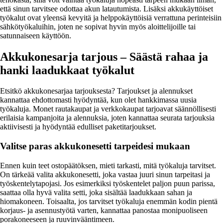
että sinun tarvitsee odottaa akun latautumista. Lisäksi akkukäyttöiset
työkalut ovat yleensä kevyitä ja helppokäyttöisiä verrattuna perinteisiin
sähkötyökaluihin, joten ne sopivat hyvin myös aloittelijoille tai
satunnaiseen käyttöön.
Akkukonesarja tarjous – Säästä rahaa ja
hanki laadukkaat työkalut
Etsitkö akkukonesarjaa tarjouksesta? Tarjoukset ja alennukset
kannattaa ehdottomasti hyödyntää, kun olet hankkimassa uusia
työkaluja. Monet rautakaupat ja verkkokaupat tarjoavat säännöllisesti
erilaisia kampanjoita ja alennuksia, joten kannattaa seurata tarjouksia
aktiivisesti ja hyödyntää edulliset paketitarjoukset.
Valitse paras akkukonesetti tarpeidesi mukaan
Ennen kuin teet ostopäätöksen, mieti tarkasti, mitä työkaluja tarvitset.
On tärkeää valita akkukonesetti, joka vastaa juuri sinun tarpeitasi ja
työskentelytapojasi. Jos esimerkiksi työskentelet paljon puun parissa,
saattaa olla hyvä valita setti, joka sisältää laadukkaan sahan ja
hiomakoneen. Toisaalta, jos tarvitset työkaluja enemmän kodin pientä
korjaus- ja asennustyötä varten, kannattaa panostaa monipuoliseen
porakoneeseen ja ruuvinvääntimeen.