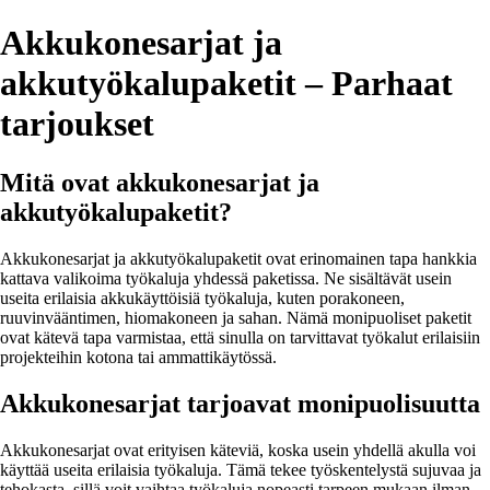
Akkukonesarjat ja
akkutyökalupaketit – Parhaat
tarjoukset
Mitä ovat akkukonesarjat ja
akkutyökalupaketit?
Akkukonesarjat ja akkutyökalupaketit ovat erinomainen tapa hankkia
kattava valikoima työkaluja yhdessä paketissa. Ne sisältävät usein
useita erilaisia akkukäyttöisiä työkaluja, kuten porakoneen,
ruuvinvääntimen, hiomakoneen ja sahan. Nämä monipuoliset paketit
ovat kätevä tapa varmistaa, että sinulla on tarvittavat työkalut erilaisiin
projekteihin kotona tai ammattikäytössä.
Akkukonesarjat tarjoavat monipuolisuutta
Akkukonesarjat ovat erityisen käteviä, koska usein yhdellä akulla voi
käyttää useita erilaisia työkaluja. Tämä tekee työskentelystä sujuvaa ja
tehokasta, sillä voit vaihtaa työkaluja nopeasti tarpeen mukaan ilman,