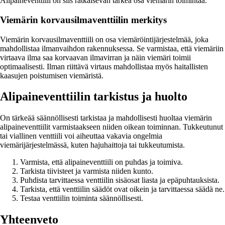
Alipaineventtiili on siis ratkaisevan tärkeä osa viemärin toimintaa.
Viemärin korvausilmaventtiilin merkitys
Viemärin korvausilmaventtiili on osa viemäröintijärjestelmää, joka
mahdollistaa ilmanvaihdon rakennuksessa. Se varmistaa, että viemäriin
virtaava ilma saa korvaavan ilmavirran ja näin viemäri toimii
optimaalisesti. Ilman riittävä virtaus mahdollistaa myös haitallisten
kaasujen poistumisen viemäristä.
Alipaineventtiilin tarkistus ja huolto
On tärkeää säännöllisesti tarkistaa ja mahdollisesti huoltaa viemärin
alipaineventtiilit varmistaakseen niiden oikean toiminnan. Tukkeutunut
tai viallinen venttiili voi aiheuttaa vakavia ongelmia
viemärijärjestelmässä, kuten hajuhaittoja tai tukkeutumista.
Varmista, että alipaineventtiili on puhdas ja toimiva.
Tarkista tiivisteet ja varmista niiden kunto.
Puhdista tarvittaessa venttiilin sisäosat liasta ja epäpuhtauksista.
Tarkista, että venttiilin säädöt ovat oikein ja tarvittaessa säädä ne.
Testaa venttiilin toiminta säännöllisesti.
Yhteenveto