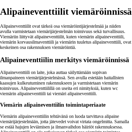
Alipaineventtiilit viemäröinnissä
Alipaineventtiilit ovat tärkeä osa viemäröintijärjestelmää ja niiden
avulla varmistetaan viemärijärjestelmän toimivuus sekä turvallisuus.
Viemäriin liittyvät alipaineventtiilit, kuten viemärin alipaineventtiili,
viemärin korvausilmaventtiili ja viemärin tuuletus alipaineventtiili, ovat
keskeinen osa rakennuksen viemäröintiä.
Alipaineventtiilin merkitys viemäröinnissä
Alipaineventtiili on laite, joka auttaa säilyttämään sopivan
ilmanpaineen viemärijärjestelmässä. Sen avulla estetään haitallisten
kaasujen kulkeutuminen rakennukseen ja varmistetaan viemärin
toimivuus. Alipaineventtiilillä on useita eri nimityksiä, kuten wc
viemärin alipaineventtiili tai viemäri alipaineventtiili.
Viemärin alipaineventtiilin toimintaperiaate
Viemärin alipaineventtiilin tehtävänä on luoda tarvittava alipaine
viemärijärjestelmään, jotta jätevedet voivat virtata ongelmitta. Samalla
se estää hajujen leviämisen ja ilmanvaihdon häiriöt rakennuksessa.