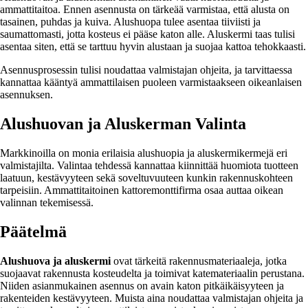
ammattitaitoa. Ennen asennusta on tärkeää varmistaa, että alusta on
tasainen, puhdas ja kuiva. Alushuopa tulee asentaa tiiviisti ja
saumattomasti, jotta kosteus ei pääse katon alle. Aluskermi taas tulisi
asentaa siten, että se tarttuu hyvin alustaan ja suojaa kattoa tehokkaasti.
Asennusprosessin tulisi noudattaa valmistajan ohjeita, ja tarvittaessa
kannattaa kääntyä ammattilaisen puoleen varmistaakseen oikeanlaisen
asennuksen.
Alushuovan ja Aluskerman Valinta
Markkinoilla on monia erilaisia alushuopia ja aluskermikermejä eri
valmistajilta. Valintaa tehdessä kannattaa kiinnittää huomiota tuotteen
laatuun, kestävyyteen sekä soveltuvuuteen kunkin rakennuskohteen
tarpeisiin. Ammattitaitoinen kattoremonttifirma osaa auttaa oikean
valinnan tekemisessä.
Päätelmä
Alushuova ja aluskermi
ovat tärkeitä rakennusmateriaaleja, jotka
suojaavat rakennusta kosteudelta ja toimivat katemateriaalin perustana.
Niiden asianmukainen asennus on avain katon pitkäikäisyyteen ja
rakenteiden kestävyyteen. Muista aina noudattaa valmistajan ohjeita ja