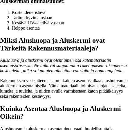
Aluskerman ominaisuudet:
Kosteudeneristävä
Tarttuu hyvin alustaan
Kestävä UV-säteilyä vastaan
Helppo asentaa
Miksi Alushuopa ja Aluskermi ovat
Tärkeitä Rakennusmateriaaleja?
Alushuova ja aluskermi ovat olennainen osa katemateriaalin
asennusprosessia. Ne auttavat suojaamaan rakennuksen rakenneosia
kosteudelta, mikä voi muuten aiheuttaa vaurioita ja homeongelmia.
Rakennuksen vesikatteen asianmukainen asennus alkaa alushuovan ja
aluskerman asentamisella. Nämä materiaalit toimivat suojana sateelta,
lumelta ja tuulelta, ja niiden avulla varmistetaan katon pitkäikäisyys
sekä rakenteiden kestävyys.
Kuinka Asentaa Alushuopa ja Aluskermi
Oikein?
Alushuovan ja aluskerman asentaminen vaatii huolellisuutta ja