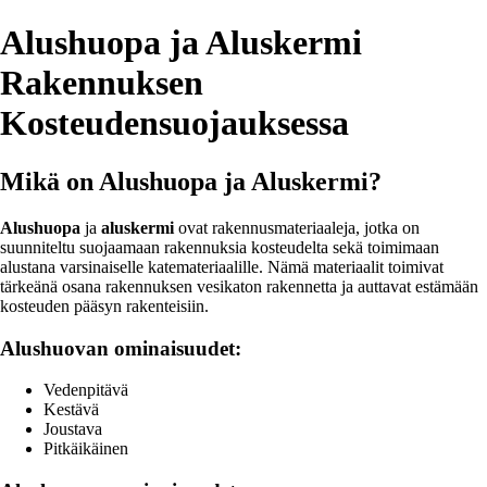
Alushuopa ja Aluskermi
Rakennuksen
Kosteudensuojauksessa
Mikä on Alushuopa ja Aluskermi?
Alushuopa
ja
aluskermi
ovat rakennusmateriaaleja, jotka on
suunniteltu suojaamaan rakennuksia kosteudelta sekä toimimaan
alustana varsinaiselle katemateriaalille. Nämä materiaalit toimivat
tärkeänä osana rakennuksen vesikaton rakennetta ja auttavat estämään
kosteuden pääsyn rakenteisiin.
Alushuovan ominaisuudet:
Vedenpitävä
Kestävä
Joustava
Pitkäikäinen