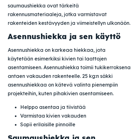
saumaushiekka ovat tärkeitä
rakennusmateriaaleja, jotka varmistavat
rakenteiden kestävyyden ja viimeistellyn ulkonäön.
Asennushiekka ja sen käyttö
Asennushiekka on karkeaa hiekkaa, jota
käytetään esimerkiksi kivien tai laattojen
asentamiseen. Asennushiekka toimii tukikerroksena
antaen vakauden rakenteelle. 25 kg:n säkki
asennushiekkaa on kätevä valinta pienempiin
projekteihin, kuten pihakivien asentamiseen.
Helppo asentaa ja tiivistää
Varmistaa kivien vakauden
Sopii erilaisille pinnoille
Saumaushiekka ja sen