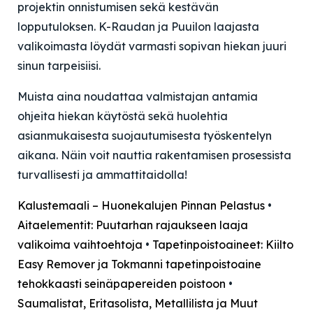
projektin onnistumisen sekä kestävän
lopputuloksen. K-Raudan ja Puuilon laajasta
valikoimasta löydät varmasti sopivan hiekan juuri
sinun tarpeisiisi.
Muista aina noudattaa valmistajan antamia
ohjeita hiekan käytöstä sekä huolehtia
asianmukaisesta suojautumisesta työskentelyn
aikana. Näin voit nauttia rakentamisen prosessista
turvallisesti ja ammattitaidolla!
Kalustemaali – Huonekalujen Pinnan Pelastus
•
Aitaelementit: Puutarhan rajaukseen laaja
valikoima vaihtoehtoja
•
Tapetinpoistoaineet: Kiilto
Easy Remover ja Tokmanni tapetinpoistoaine
tehokkaasti seinäpapereiden poistoon
•
Saumalistat, Eritasolista, Metallilista ja Muut