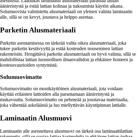
asennusta. Laadukas laminaatin alusmateriaali parantaa lattian
äänieristystä ja estää lattian kolinaa ja naksumista käytön aikana.
Solumuovista valmistettu alusmateriaali on yleinen valinta laminaatin
alle, sillä se on kevyt, joustava ja helppo asentaa.
Parketin Alusmateriaali
Parketin asentamisessa on tärkeää valita oikea alusmateriaali, joka
tukee parketin kestävyyttä ja estää kosteuden nousemisen lattian
rakenteisiin. Hengittävä parketin alusmateriaali on hyvä valinta, sillä se
mahdollistaa lattian luonnollisen ilmanvaihdon ja ehkäisee homeen ja
kosteusvaurioiden syntymistä.
Solumuovimatto
Solumuovimatto on monikäyttöinen alusmateriaali, jota voidaan
käyttää erilaisten lattioiden alla parantamaan äänieristystä ja
mukavuutta. Solumuovimatto on pehmeää ja joustavaa materiaalia,
joka vähentää askelääniä ja luo miellyttävän käyntipinnan lattialle.
Laminaatin Alusmuovi
Laminaatin alle asennettava alusmuovi on tärkeä osa laminaattilattian
rakennetta, sillä se suojaa lattiaa kosteudelta ja ehkäisee lattian turhaa