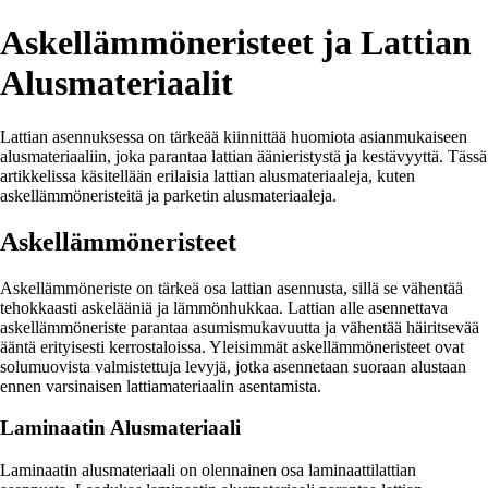
Askellämmöneristeet ja Lattian
Alusmateriaalit
Lattian asennuksessa on tärkeää kiinnittää huomiota asianmukaiseen
alusmateriaaliin, joka parantaa lattian äänieristystä ja kestävyyttä. Tässä
artikkelissa käsitellään erilaisia lattian alusmateriaaleja, kuten
askellämmöneristeitä ja parketin alusmateriaaleja.
Askellämmöneristeet
Askellämmöneriste on tärkeä osa lattian asennusta, sillä se vähentää
tehokkaasti askelääniä ja lämmönhukkaa. Lattian alle asennettava
askellämmöneriste parantaa asumismukavuutta ja vähentää häiritsevää
ääntä erityisesti kerrostaloissa. Yleisimmät askellämmöneristeet ovat
solumuovista valmistettuja levyjä, jotka asennetaan suoraan alustaan
ennen varsinaisen lattiamateriaalin asentamista.
Laminaatin Alusmateriaali
Laminaatin alusmateriaali on olennainen osa laminaattilattian