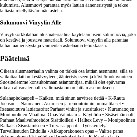
kulumista. Alusmuovi parantaa myös lattian ääneneristystä ja tekee
lattiasta miellyttävämmän astella.
Solumuovi Vinyylin Alle
Vinyylikorkkilattian alusmateriaalina käytetään usein solumuovia, joka
on kestävä ja joustava materiaali. Solumuovi vinyylin alla parantaa
lattian äänieristystä ja vaimentaa askelääniä tehokkaasti.
Päätelmä
Oikean alusmateriaalin valinta on tärkeä osa lattian asennusta, sillä se
vaikuttaa lattian kestävyyteen, äänieristykseen ja käyttömukavuuteen.
Suosittelemme konsultoimaan asiantuntijaa, mikäli olet epävarma
oikean alusmateriaalin valinnasta oman lattian asennukseen.
Sulanapitokaapeli – Kaiken, mitä sinun tarvitsee tietää
•
K-Rauta
Joensuu – Naumanen: Asumisen ja remontoinnin ammattilaiset
•
Itsetasoittuva lattiatasoite: Parhaat vinkit ja suositukset
•
Kuramattojen
Monipuolinen Maailma: Opas Valintaan ja Käyttöön
•
Sisäseinämaali –
Parhaat Maalivaihtoehdot Sisätiloillesi
•
Halltex Levy – Monipuolinen
Ratkaisu Sisustamiseen
•
Turvasaappaat – Työskentelyä
Turvallisuuden Ehdoilla
•
Akkuporakoneen opas – Valitse paras
akkuporakone käsityöhön
•
Parvekelaatikot – K-Raudan laaja