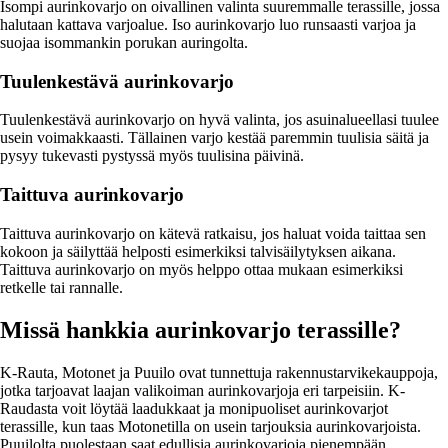
Isompi aurinkovarjo on oivallinen valinta suuremmalle terassille, jossa
halutaan kattava varjoalue. Iso aurinkovarjo luo runsaasti varjoa ja
suojaa isommankin porukan auringolta.
Tuulenkestävä aurinkovarjo
Tuulenkestävä aurinkovarjo on hyvä valinta, jos asuinalueellasi tuulee
usein voimakkaasti. Tällainen varjo kestää paremmin tuulisia säitä ja
pysyy tukevasti pystyssä myös tuulisina päivinä.
Taittuva aurinkovarjo
Taittuva aurinkovarjo on kätevä ratkaisu, jos haluat voida taittaa sen
kokoon ja säilyttää helposti esimerkiksi talvisäilytyksen aikana.
Taittuva aurinkovarjo on myös helppo ottaa mukaan esimerkiksi
retkelle tai rannalle.
Missä hankkia aurinkovarjo terassille?
K-Rauta, Motonet ja Puuilo ovat tunnettuja rakennustarvikekauppoja,
jotka tarjoavat laajan valikoiman aurinkovarjoja eri tarpeisiin. K-
Raudasta voit löytää laadukkaat ja monipuoliset aurinkovarjot
terassille, kun taas Motonetilla on usein tarjouksia aurinkovarjoista.
Puuilolta puolestaan saat edullisia aurinkovarjoja pienempään