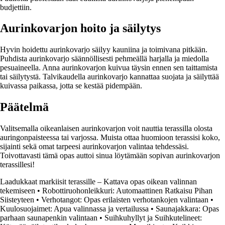
budjettiin.
Aurinkovarjon hoito ja säilytys
Hyvin hoidettu aurinkovarjo säilyy kauniina ja toimivana pitkään.
Puhdista aurinkovarjo säännöllisesti pehmeällä harjalla ja miedolla
pesuaineella. Anna aurinkovarjon kuivua täysin ennen sen taittamista
tai säilytystä. Talvikaudella aurinkovarjo kannattaa suojata ja säilyttää
kuivassa paikassa, jotta se kestää pidempään.
Päätelmä
Valitsemalla oikeanlaisen aurinkovarjon voit nauttia terassilla olosta
auringonpaisteessa tai varjossa. Muista ottaa huomioon terassisi koko,
sijainti sekä omat tarpeesi aurinkovarjon valintaa tehdessäsi.
Toivottavasti tämä opas auttoi sinua löytämään sopivan aurinkovarjon
terassillesi!
Laadukkaat markiisit terassille – Kattava opas oikean valinnan
tekemiseen
•
Robottiruohonleikkuri: Automaattinen Ratkaisu Pihan
Siisteyteen
•
Verhotangot: Opas erilaisten verhotankojen valintaan
•
Kuulosuojaimet: Apua valinnassa ja vertailussa
•
Saunajakkara: Opas
parhaan saunapenkin valintaan
•
Suihkuhyllyt ja Suihkutelineet: