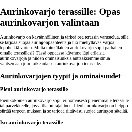
Aurinkovarjo terassille: Opas
aurinkovarjon valintaan
Aurinkovarjo on käytännöllinen ja tärkeä osa terassin varustelua, sillä
se tarjoaa suojaa auringonpaahteelta ja luo miellyttävää varjoa
lepohetkiä varten. Mutta minkälainen aurinkovarjo sopii parhaiten
omalle terassillesi? Tässä oppaassa käymme läpi erilaisia
aurinkovarjoja ja niiden ominaisuuksia auttaaksemme sinua
valitsemaan juuri oikeanlaisen aurinkovarjon terassille.
Aurinkovarjojen tyypit ja ominaisuudet
Pieni aurinkovarjo terassille
Pienikokoinen aurinkovarjo sopii erinomaisesti pienemmälle terassille
tai parvekkeelle, jossa tila on rajallinen. Pieni aurinkovarjo on helppo
siirtää tarpeen mukaan ja se tarjoaa riittävästi suojaa auringon säteiltä.
Iso aurinkovarjo terassille