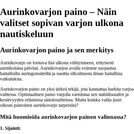
Aurinkovarjon paino – Näin
valitset sopivan varjon ulkona
nautiskeluun
Aurinkovarjon paino ja sen merkitys
Aurinkovarjo on loistava lisä ulkona viihtymiseen, erityisesti
aurinkoisina päivinä. Aurinkovarjon avulla voimme suojautua
haitallisilta auringonsäteiltä ja nauttia ulkoilmasta ilman haitallisia
vaikutuksia.
Aurinkovarjon paino on yksi tärkeä tekijä, jota kannattaa harkita varjoa
valitessa. Optimaalinen paino varjolla varmistaa sen stabiilisuuden ja
kestävyyden erilaisissa sääolosuhteissa. Mutta kuinka valita juuri
oikean painoinen aurinkovarjo tarpeisiisi?
Mitä huomioida aurinkovarjon painon valinnassa?
1. Sijainti: