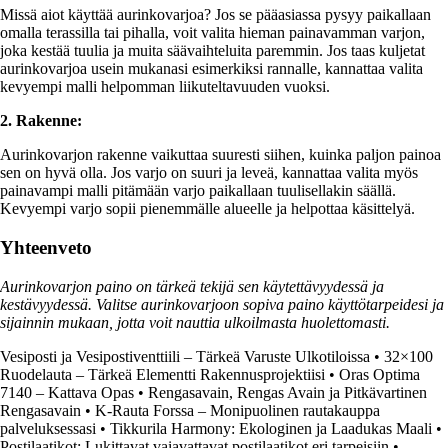
Missä aiot käyttää aurinkovarjoa? Jos se pääasiassa pysyy paikallaan
omalla terassilla tai pihalla, voit valita hieman painavamman varjon,
joka kestää tuulia ja muita säävaihteluita paremmin. Jos taas kuljetat
aurinkovarjoa usein mukanasi esimerkiksi rannalle, kannattaa valita
kevyempi malli helpomman liikuteltavuuden vuoksi.
2. Rakenne:
Aurinkovarjon rakenne vaikuttaa suuresti siihen, kuinka paljon painoa
sen on hyvä olla. Jos varjo on suuri ja leveä, kannattaa valita myös
painavampi malli pitämään varjo paikallaan tuulisellakin säällä.
Kevyempi varjo sopii pienemmälle alueelle ja helpottaa käsittelyä.
Yhteenveto
Aurinkovarjon paino on tärkeä tekijä sen käytettävyydessä ja
kestävyydessä. Valitse aurinkovarjoon sopiva paino käyttötarpeidesi ja
sijainnin mukaan, jotta voit nauttia ulkoilmasta huolettomasti.
Vesiposti ja Vesipostiventtiili – Tärkeä Varuste Ulkotiloissa
•
32×100
Ruodelauta – Tärkeä Elementti Rakennusprojektiisi
•
Oras Optima
7140 – Kattava Opas
•
Rengasavain, Rengas Avain ja Pitkävartinen
Rengasavain
•
K-Rauta Forssa – Monipuolinen rautakauppa
palveluksessasi
•
Tikkurila Harmony: Ekologinen ja Laadukas Maali
•
Postilaatikot: Lukittavat vaiavattavat postilaatikot eri tarpeisiin
•