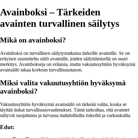
Avainboksi – Tärkeiden
avainten turvallinen säilytys
Mikä on avainboksi?
Avainboksi on turvallinen säilytysratkaisu tärkeille avaimille. Se on
erityisen suunniteltu säilö avaimille, joiden säilyttämisellä on suuri
merkitys. Avainbokseja on erilaisia, mutta vakuutusyhtiön hyväksymä
avainsäilö takaa korkean turvallisuustason.
Miksi valita vakuutusyhtiön hyväksymä
avainboksi?
Vakuutusyhtiön hyväksymä avainsäilö on tärkeää valita, koska se
täyttää tiukat turvallisuusvaatimukset. Tämä tarkoittaa, että avaimet
säilyvät suojattuina ja turvassa mahdollisilta riskeiltä ja varkauksilta.
Edut: