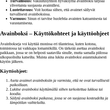
Turvallisuus:
Vakuutusyhtiön hyväksymä avainboksi tarjoaa
ylivertaista suojausta avaimillesi.
Luotettavuus:
Voit luottaa siihen, että avaimet säilyvät
turvallisesti avainboksissa.
Varmuus:
Sinun ei tarvitse huolehtia avainten katoamisesta tai
varastamisesta.
Avainboksi – Käyttökohteet ja käyttöohjeet
Avainbokseja voi käyttää monissa eri tilanteissa, kuten kotona,
toimistossa tai vaikkapa lomamökillä. On tärkeää asettaa avainboksi
paikkaan, jossa se on helposti saatavilla sinulle, mutta samalla piilossa
ulkopuolisilta katseilta. Muista aina lukita avainboksi asianmukaisesti
käytön jälkeen.
Käyttöohjeet:
Aseta avaimet avainboksiin ja varmista, että ne ovat turvallisesti
paikoillaan.
Lukitse avainboksi käyttämällä siihen tarkoitettua lukkoa tai
koodia.
Säilytä avainboksi paikassa, jossa se on suojassa kosteudelta ja
lämpötilan vaihteluilta.