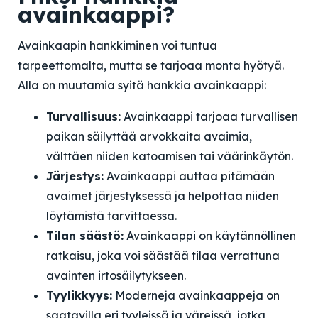
avainkaappi?
Avainkaapin hankkiminen voi tuntua
tarpeettomalta, mutta se tarjoaa monta hyötyä.
Alla on muutamia syitä hankkia avainkaappi:
Turvallisuus:
Avainkaappi tarjoaa turvallisen
paikan säilyttää arvokkaita avaimia,
välttäen niiden katoamisen tai väärinkäytön.
Järjestys:
Avainkaappi auttaa pitämään
avaimet järjestyksessä ja helpottaa niiden
löytämistä tarvittaessa.
Tilan säästö:
Avainkaappi on käytännöllinen
ratkaisu, joka voi säästää tilaa verrattuna
avainten irtosäilytykseen.
Tyylikkyys:
Moderneja avainkaappeja on
saatavilla eri tyyleissä ja väreissä, jotka