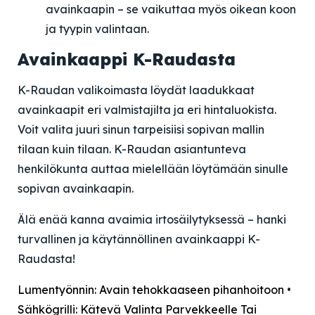
avainkaapin – se vaikuttaa myös oikean koon
ja tyypin valintaan.
Avainkaappi K-Raudasta
K-Raudan valikoimasta löydät laadukkaat
avainkaapit eri valmistajilta ja eri hintaluokista.
Voit valita juuri sinun tarpeisiisi sopivan mallin
tilaan kuin tilaan. K-Raudan asiantunteva
henkilökunta auttaa mielellään löytämään sinulle
sopivan avainkaapin.
Älä enää kanna avaimia irtosäilytyksessä – hanki
turvallinen ja käytännöllinen avainkaappi K-
Raudasta!
Lumentyönnin: Avain tehokkaaseen pihanhoitoon
•
Sähkögrilli: Kätevä Valinta Parvekkeelle Tai