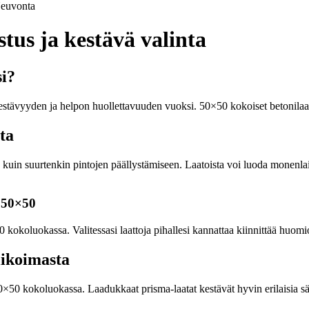
euvonta
tus ja kestävä valinta
si?
kestävyyden ja helpon huollettavuuden vuoksi. 50×50 kokoiset betonilaatat
ta
en kuin suurtenkin pintojen päällystämiseen. Laatoista voi luoda monenla
 50×50
okoluokassa. Valitessasi laattoja pihallesi kannattaa kiinnittää huomiot
likoimasta
0×50 kokoluokassa. Laadukkaat prisma-laatat kestävät hyvin erilaisia sääo