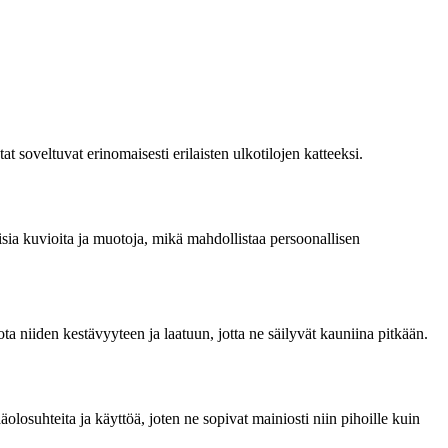
 soveltuvat erinomaisesti erilaisten ulkotilojen katteeksi.
isia kuvioita ja muotoja, mikä mahdollistaa persoonallisen
a niiden kestävyyteen ja laatuun, jotta ne säilyvät kauniina pitkään.
losuhteita ja käyttöä, joten ne sopivat mainiosti niin pihoille kuin