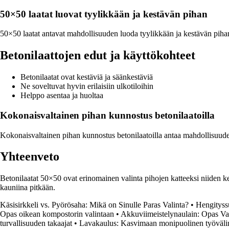
50×50 laatat luovat tyylikkään ja kestävän pihan
50×50 laatat antavat mahdollisuuden luoda tyylikkään ja kestävän pihan,
Betonilaattojen edut ja käyttökohteet
Betonilaatat ovat kestäviä ja säänkestäviä
Ne soveltuvat hyvin erilaisiin ulkotiloihin
Helppo asentaa ja huoltaa
Kokonaisvaltainen pihan kunnostus betonilaatoilla
Kokonaisvaltainen pihan kunnostus betonilaatoilla antaa mahdollisuuden 
Yhteenveto
Betonilaatat 50×50 ovat erinomainen valinta pihojen katteeksi niiden ke
kauniina pitkään.
Käsisirkkeli vs. Pyörösaha: Mikä on Sinulle Paras Valinta?
•
Hengityssu
Opas oikean kompostorin valintaan
•
Akkuviimeistelynaulain: Opas Val
turvallisuuden takaajat
•
Lavakaulus: Kasvimaan monipuolinen työväli