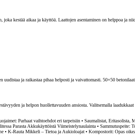
 joka kestää aikaa ja käyttöä. Laattojen asentaminen on helppoa ja niide
uudistaa ja raikastaa pihaa helposti ja vaivattomasti. 50×50 betonilaata
stävyyden ja helpon huollettavuuden ansiosta. Valitsemalla laadukkaat b
ojaimet: Parhaat vaihtoehdot eri tarpeisiin
•
Saumalistat, Eritasolista,
itessa Parasta Akkukäyttöistä Viimeistelynaulainta
•
Sammutuspeite: Tu
ne
•
K-Rauta Mikkeli – Tietoa ja Aukioloajat
•
Kompostorit: Opas oike