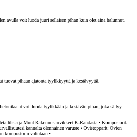
n avulla voit luoda juuri sellaisen pihan kuin olet aina halunnut.
t tuovat pihaan ajatonta tyylikkyyttä ja kestävyyttä.
etonilaatat voit luoda tyylikkään ja kestävän pihan, joka säilyy
 Metallilista ja Muut Rakennustarvikkeet K-Raudasta
•
Kompostorit:
rvallisuutesi kannalta olennainen varuste
•
Ovistopparit: Ovien
an kompostorin valintaan
•