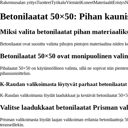
Rakennusalan yritys
Tuotteet
Työkalu
Viemäri
Koneet
Materiaalit
Eristys
N
Betonilaatat 50×50: Pihan kaunis
Miksi valita betonilaatat pihan materiaalik
Betonilaatat ovat suosittu valinta pihojen pintojen materiaalina niiden 
Betonilaatat 50×50 ovat monipuolinen valin
Pihalaatat 50×50 on käytännöllinen valinta, sillä ne sopivat niin pient
pihasuunnittelun.
K-Raudan valikoimasta löytyvät parhaat betonilaatat
K-Raudan valikoimasta löydät laadukkaat ja kestävät betonilaatat 50×50 k
Valitse laadukkaat betonilaatat Prisman va
Prisman valikoimasta löydät laajan valikoiman erilaisia betonilaattoja 5
terasseillekin.