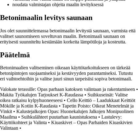
noudata valmistajan ohjeita maalin levityksessä
Betonimaalin levitys saunaan
Jos olet suunnittelemassa betonimaalin levitystä saunaan, varmista että
valitset saunomiseen soveltuvan maalin. Betonimaali saunaan on
erityisesti suunniteltu kestämään korkeita lämpötiloja ja kosteutta.
Päätelmä
Betonimaalien valitseminen oikeaan käyttötarkoitukseen on tärkeää
betonipintojen suojaamiseksi ja kestävyyden parantamiseksi. Tutustu
eri vaihtoehtoihin ja valitse juuri sinun tarpeisiisi sopiva betonimaali.
Valokate terassille: Opas parhaan katoksen valintaan ja rakentamiseen
•
Makita Työkalujen Tarjoukset K-Raudassa
•
Suihkuseinät: Valitse
oikea ratkaisu kylpyhuoneeseesi
•
Cello Keittiö – Laadukkaat Keittiöt
Mökille ja Kotiin K-Raudasta
•
Tapetin Poisto: Oikeat Menetelmät ja
Vinkit
•
Kalustejalkojen Opas: Huonekalujen Jalkojen Monipuolinen
Maailma
•
Suihkulähteet puutarhan kaunistuksena
•
Lastulevy:
Käyttökohteet ja Valinta
•
Kiuaskivet – Opas Parhaiden Kiuaskivien
Valintaan
•