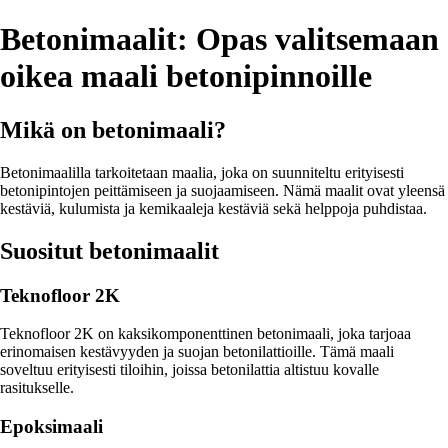
Betonimaalit: Opas valitsemaan
oikea maali betonipinnoille
Mikä on betonimaali?
Betonimaalilla tarkoitetaan maalia, joka on suunniteltu erityisesti
betonipintojen peittämiseen ja suojaamiseen. Nämä maalit ovat yleensä
kestäviä, kulumista ja kemikaaleja kestäviä sekä helppoja puhdistaa.
Suositut betonimaalit
Teknofloor 2K
Teknofloor 2K on kaksikomponenttinen betonimaali, joka tarjoaa
erinomaisen kestävyyden ja suojan betonilattioille. Tämä maali
soveltuu erityisesti tiloihin, joissa betonilattia altistuu kovalle
rasitukselle.
Epoksimaali