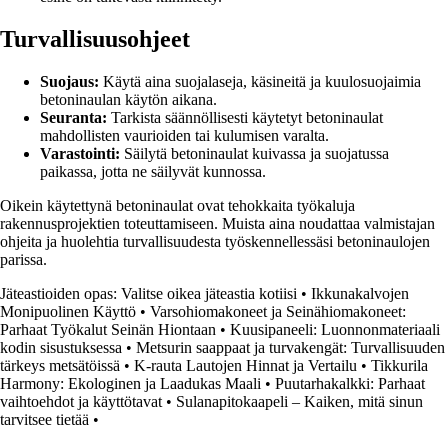
Turvallisuusohjeet
Suojaus:
Käytä aina suojalaseja, käsineitä ja kuulosuojaimia
betoninaulan käytön aikana.
Seuranta:
Tarkista säännöllisesti käytetyt betoninaulat
mahdollisten vaurioiden tai kulumisen varalta.
Varastointi:
Säilytä betoninaulat kuivassa ja suojatussa
paikassa, jotta ne säilyvät kunnossa.
Oikein käytettynä betoninaulat ovat tehokkaita työkaluja
rakennusprojektien toteuttamiseen. Muista aina noudattaa valmistajan
ohjeita ja huolehtia turvallisuudesta työskennellessäsi betoninaulojen
parissa.
Jäteastioiden opas: Valitse oikea jäteastia kotiisi
•
Ikkunakalvojen
Monipuolinen Käyttö
•
Varsohiomakoneet ja Seinähiomakoneet:
Parhaat Työkalut Seinän Hiontaan
•
Kuusipaneeli: Luonnonmateriaali
kodin sisustuksessa
•
Metsurin saappaat ja turvakengät: Turvallisuuden
tärkeys metsätöissä
•
K-rauta Lautojen Hinnat ja Vertailu
•
Tikkurila
Harmony: Ekologinen ja Laadukas Maali
•
Puutarhakalkki: Parhaat
vaihtoehdot ja käyttötavat
•
Sulanapitokaapeli – Kaiken, mitä sinun
tarvitsee tietää
•