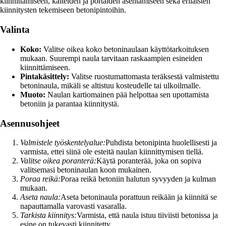
kiinnittämiseen, kaiteiden ja portaiden asentamiseen sekä erilaisten
kiinnitysten tekemiseen betonipintoihin.
Valinta
Koko:
Valitse oikea koko betoninaulaan käyttötarkoituksen
mukaan. Suurempi naula tarvitaan raskaampien esineiden
kiinnittämiseen.
Pintakäsittely:
Valitse ruostumattomasta teräksestä valmistettu
betoninaula, mikäli se altistuu kosteudelle tai ulkoilmalle.
Muoto:
Naulan kartiomainen pää helpottaa sen upottamista
betoniin ja parantaa kiinnitystä.
Asennusohjeet
Valmistele työskentelyalue:
Puhdista betonipinta huolellisesti ja
varmista, ettei siinä ole esteitä naulan kiinnittymisen tiellä.
Valitse oikea poranterä:
Käytä poranterää, joka on sopiva
valitsemasi betoninaulan koon mukainen.
Poraa reikä:
Poraa reikä betoniin halutun syvyyden ja kulman
mukaan.
Aseta naula:
Aseta betoninaula porattuun reikään ja kiinnitä se
napauttamalla varovasti vasaralla.
Tarkista kiinnitys:
Varmista, että naula istuu tiiviisti betonissa ja
esine on tukevasti kiinnitetty.