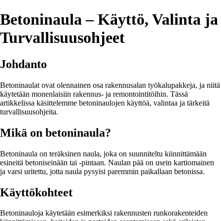
Betoninaula – Käyttö, Valinta ja
Turvallisuusohjeet
Johdanto
Betoninaulat ovat olennainen osa rakennusalan työkalupakkeja, ja niitä
käytetään monenlaisiin rakennus- ja remontointitöihin. Tässä
artikkelissa käsittelemme betoninaulojen käyttöä, valintaa ja tärkeitä
turvallisuusohjeita.
Mikä on betoninaula?
Betoninaula on teräksinen naula, joka on suunniteltu kiinnittämään
esineitä betoniseinään tai -pintaan. Naulan pää on usein kartiomainen
ja varsi uritettu, jotta naula pysyisi paremmin paikallaan betonissa.
Käyttökohteet
Betoninauloja käytetään esimerkiksi rakennusten runkorakenteiden