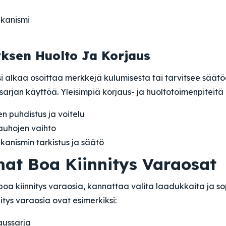
ekanismi
yksen Huolto Ja Korjaus
si alkaa osoittaa merkkejä kulumisesta tai tarvitsee säätö
ssarjan käyttöä. Yleisimpiä korjaus- ja huoltotoimenpiteitä
en puhdistus ja voitelu
auhojen vaihto
kanismin tarkistus ja säätö
at Boa Kiinnitys Varaosat
 boa kiinnitys varaosia, kannattaa valita laadukkaita ja sop
itys varaosia ovat esimerkiksi:
aussarja