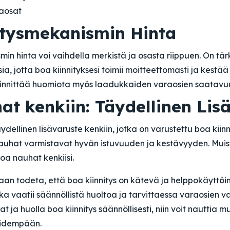
aosat
stysmekanismin Hinta
min hinta voi vaihdella merkistä ja osasta riippuen. On tä
a, jotta boa kiinnityksesi toimii moitteettomasti ja kestä
kiinnittää huomiota myös laadukkaiden varaosien saatavu
at kenkiin: Täydellinen Lis
dellinen lisävaruste kenkiin, jotka on varustettu boa kiinni
hat varmistavat hyvän istuvuuden ja kestävyyden. Muist
boa nauhat kenkiisi.
an todeta, että boa kiinnitys on kätevä ja helppokäyttöi
a vaatii säännöllistä huoltoa ja tarvittaessa varaosien va
ja huolla boa kiinnitys säännöllisesti, niin voit nauttia m
 pidempään.