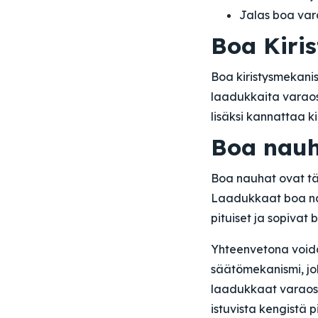
Jalas boa var
Boa Kiri
Boa kiristysmekanis
laadukkaita varaosi
lisäksi kannattaa 
Boa nauh
Boa nauhat ovat täy
Laadukkaat boa nau
pituiset ja sopivat 
Yhteenvetona voida
säätömekanismi, jok
laadukkaat varaosat 
istuvista kengistä