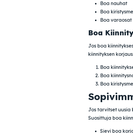
Boa nauhat
Boa kiristysm
Boa varaosat
Boa Kiinnit
Jos boa kiinnitykse
kiinnityksen korjau
Boa kiinnityks
Boa kiinnitysn
Boa kiristysme
Sopivimm
Jos tarvitset uusia
Suosittuja boa kiinn
Sievi boa korj