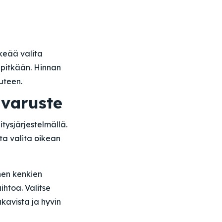
rkeää valita
ä pitkään. Hinnan
uteen.
ävaruste
tysjärjestelmällä.
a valita oikean
nen kenkien
ihtoa. Valitse
ukavista ja hyvin