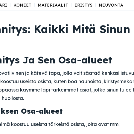
ÄRI
KONEET
MATERIAALIT
ERISTYS
NEUVONTA
nitys: Kaikki Mitä Sinun
nitys Ja Sen Osa-alueet
ovatiivinen ja kätevä tapa, jolla voit säätää kenkäsi istuv
ä koostuu useista osista, kuten boa nauhoista, kiristysmeka
oppaassa käymme läpi tärkeimmät asiat, jotka sinun tulee 
n huollosta.
yksen Osa-alueet
elmä koostuu useista tärkeistä osista, joita ovat mm.: