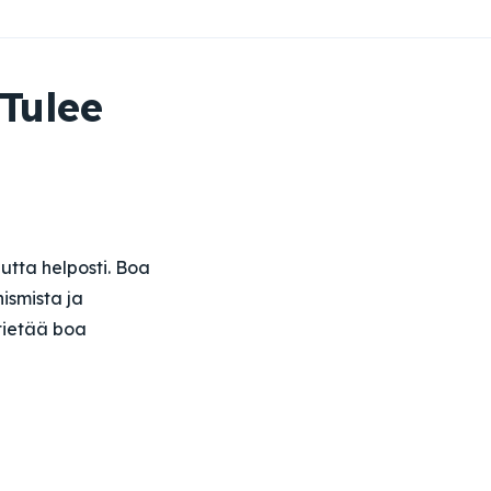
 Tulee
uutta helposti. Boa
nismista ja
tietää boa