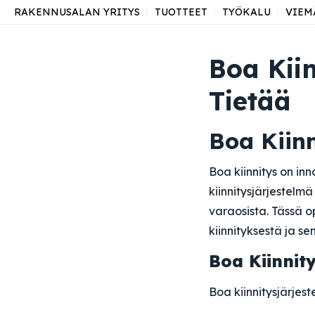
RAKENNUSALAN YRITYS
TUOTTEET
TYÖKALU
VIEM
Boa Kiin
Tietää
Boa Kiin
Boa kiinnitys on inn
kiinnitysjärjestelm
varaosista. Tässä 
kiinnityksestä ja se
Boa Kiinnit
Boa kiinnitysjärjest