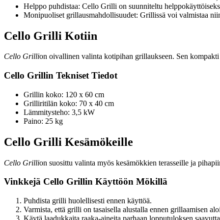
Helppo puhdistaa: Cello Grilli on suunniteltu helppokäyttöiseksi
Monipuoliset grillausmahdollisuudet: Grillissä voi valmistaa niin
Cello Grilli Kotiin
Cello Grilli
on oivallinen valinta kotipihan grillaukseen. Sen kompakti 
Cello Grillin Tekniset Tiedot
Grillin koko: 120 x 60 cm
Grilliritilän koko: 70 x 40 cm
Lämmitysteho: 3,5 kW
Paino: 25 kg
Cello Grilli Kesämökeille
Cello Grilli
on suosittu valinta myös kesämökkien terasseille ja pihap
Vinkkejä Cello Grillin Käyttöön Mökillä
Puhdista grilli huolellisesti ennen käyttöä.
Varmista, että grilli on tasaisella alustalla ennen grillaamisen alo
Käytä laadukkaita raaka-aineita parhaan lopputuloksen saavutta