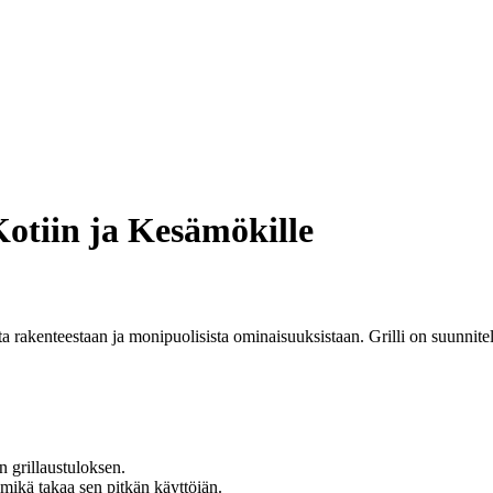
 Kotiin ja Kesämökille
ta rakenteestaan ja monipuolisista ominaisuuksistaan. Grilli on suunnite
n grillaustuloksen.
 mikä takaa sen pitkän käyttöiän.