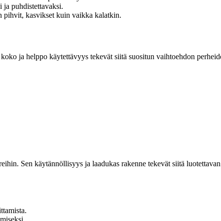
 ja puhdistettavaksi.
 pihvit, kasvikset kuin vaikka kalatkin.
koko ja helppo käytettävyys tekevät siitä suositun vaihtoehdon perheiden
iireihin. Sen käytännöllisyys ja laadukas rakenne tekevät siitä luotett
ittamista.
miseksi.