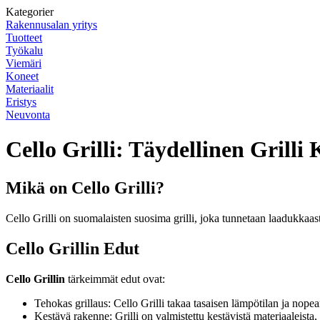
Kategorier
Rakennusalan yritys
Tuotteet
Työkalu
Viemäri
Koneet
Materiaalit
Eristys
Neuvonta
Cello Grilli: Täydellinen Grilli
Mikä on Cello Grilli?
Cello Grilli on suomalaisten suosima grilli, joka tunnetaan laadukkaas
Cello Grillin Edut
Cello Grillin
tärkeimmät edut ovat:
Tehokas grillaus: Cello Grilli takaa tasaisen lämpötilan ja nopea
Kestävä rakenne: Grilli on valmistettu kestävistä materiaaleista,