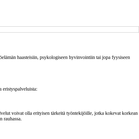
 työelämän haasteisiin, psykologiseen hyvinvointiin tai jopa fyysiseen
 eristyspalveluista:
elut voivat olla erityisen tärkeitä työntekijöille, jotka kokevat korkean
in rauhassa.