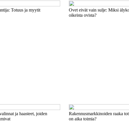
tija: Totuus ja myytit
Ovet eivät vain sulje: Miksi älyk
oikeista ovista?
valinnat ja haasteet, joiden
Rakennusmarkkinoiden raaka tot
imivat
on aika toimia?