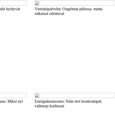
odit hyötyvät
Viemäripalvelut: Ongelmat piilossa, mutta
ratkaisut odottavat
uus: Miksi nyt
Energiakunnostus: Näin teet kestävämpiä
valintoja kodissasi