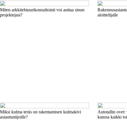
Miten arkkitehtuurikonsultointi voi auttaa sinun
Rakennusasiantun
projektejasi?
aloittelijalle
Miksi kulma teräs on rakentamisen kulmakivi
Autotallin ovet: 
asiantuntijoille?
kanssa kaikki to