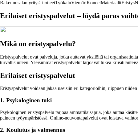
Rakennusalan yritys
Tuotteet
Työkalu
Viemäri
Koneet
Materiaalit
Eristys
N
Erilaiset eristyspalvelut – löydä paras vaiht
Mikä on eristyspalvelu?
Eristyspalvelut ovat palveluja, jotka auttavat yksilöitä tai organisaatioi
turvallisuuteen. Yleisimmät eristyspalvelut tarjoavat tukea kriisitilanteissa
Erilaiset eristyspalvelut
Eristyspalvelut voidaan jakaa useisiin eri kategorioihin, riippuen niiden
1. Psykologinen tuki
Psykologinen eristyspalvelu tarjoaa ammattilaisapua, joka auttaa käsittel
paineen työympäristössä. Online-neuvontapalvelut ovat loistava vaihtoe
2. Koulutus ja valmennus