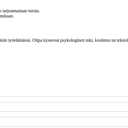
 tarjoamastaan tuesta.
i mukaan.
eisiin työelämässä. Olipa kyseessä psykologinen tuki, koulutus tai teknolo