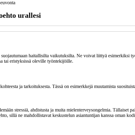
euvonta
oehto urallesi
ta suojautumaan haitallisilta vaikutuksilta. Ne voivat liittyä esimerkiksi
 tai eristyksissä oleville työntekijöille.
 kohteesta ja tarkoituksesta. Tässä on esimerkkejä muutamista suosituista
emään stressiä, ahdistusta ja muita mielenterveysongelmia. Tällaiset palv
hto, sillä ne mahdollistavat keskustelun asiantuntijan kanssa oman kod