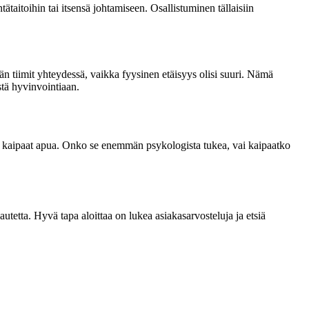
tätaitoihin tai itsensä johtamiseen. Osallistuminen tällaisiin
än tiimit yhteydessä, vaikka fyysinen etäisyys olisi suuri. Nämä
stä hyvinvointiaan.
isiin kaipaat apua. Onko se enemmän psykologista tukea, vai kaipaatko
autetta. Hyvä tapa aloittaa on lukea asiakasarvosteluja ja etsiä