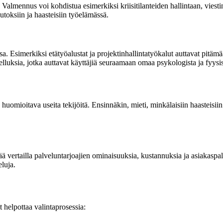
. Valmennus voi kohdistua esimerkiksi kriisitilanteiden hallintaan, viestin
toksiin ja haasteisiin työelämässä.
 Esimerkiksi etätyöalustat ja projektinhallintatyökalut auttavat pitämä
velluksia, jotka auttavat käyttäjiä seuraamaan omaa psykologista ja fyysi
 on huomioitava useita tekijöitä. Ensinnäkin, mieti, minkälaisiin haaste
ää vertailla palveluntarjoajien ominaisuuksia, kustannuksia ja asiakaspal
eluja.
t helpottaa valintaprosessia: