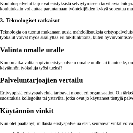
Koulutuspalvelut tarjoavat eristyksistä selviytymiseen tarvittavia taitoja
koulutuksiin voi auttaa parantamaan työntekijöiden kykyä sopeutua muu
3. Teknologiset ratkaisut
Teknologia on tuonut mukanaan uusia mahdollisuuksia eristyspalveluissa.
työkalut voivat myös sisällyttää eri tukifunktioita, kuten hyvinvointiso
Valinta omalle uralle
Kun on aika valita sopivin eristyspalvelu omalle uralle tai tilanteelle,
käytännön työkaluja työsi tueksi?
Palveluntarjoajien vertailu
Erityyppisiä eristyspalveluja tarjoavat monet eri organisaatiot. On tärke
suosituksia kollegoilta tai ystäviltä, jotka ovat jo käyttäneet tiettyjä palv
Käytännön vinkit
Kun olet päättänyt, millaista eristyspalvelua etsit, seuraavat vinkit voiva