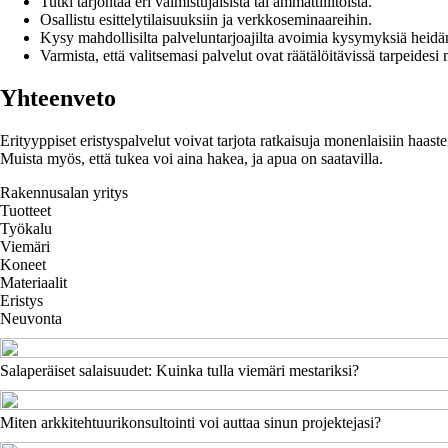
Tutki tarjontaa eri valmistujaisista tai ammattiliitoista.
Osallistu esittelytilaisuuksiin ja verkkoseminaareihin.
Kysy mahdollisilta palveluntarjoajilta avoimia kysymyksiä heidän
Varmista, että valitsemasi palvelut ovat räätälöitävissä tarpeides
Yhteenveto
Erityyppiset eristyspalvelut voivat tarjota ratkaisuja monenlaisiin haast
Muista myös, että tukea voi aina hakea, ja apua on saatavilla.
Rakennusalan yritys
Tuotteet
Työkalu
Viemäri
Koneet
Materiaalit
Eristys
Neuvonta
Salaperäiset salaisuudet: Kuinka tulla viemäri mestariksi?
Miten arkkitehtuurikonsultointi voi auttaa sinun projektejasi?