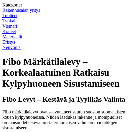
Kategorier
Rakennusalan yritys
Tuotteet
Työkalu
Viemäri
Koneet
Materiaalit
Eristys
Neuvonta
Fibo Märkätilalevy –
Korkealaatuinen Ratkaisu
Kylpyhuoneen Sisustamiseen
Fibo Levyt – Kestävä ja Tyylikäs Valinta
Fibo märkätilalevyt ovat saavuttaneet suuren suosion suomalaisten
kotien kylpyhuoneissa. Niiden laadukas rakenne ja monipuoliset
ominaisuudet tekevät niistä erinomaisen valinnan märkätilojen
sisustamiseen.