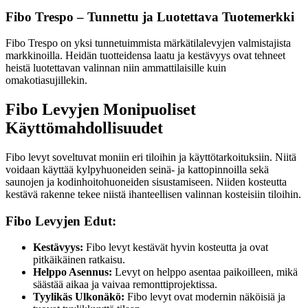
Fibo Trespo – Tunnettu ja Luotettava Tuotemerkki
Fibo Trespo on yksi tunnetuimmista märkätilalevyjen valmistajista
markkinoilla. Heidän tuotteidensa laatu ja kestävyys ovat tehneet
heistä luotettavan valinnan niin ammattilaisille kuin
omakotiasujillekin.
Fibo Levyjen Monipuoliset
Käyttömahdollisuudet
Fibo levyt soveltuvat moniin eri tiloihin ja käyttötarkoituksiin. Niitä
voidaan käyttää kylpyhuoneiden seinä- ja kattopinnoilla sekä
saunojen ja kodinhoitohuoneiden sisustamiseen. Niiden kosteutta
kestävä rakenne tekee niistä ihanteellisen valinnan kosteisiin tiloihin.
Fibo Levyjen Edut:
Kestävyys:
Fibo levyt kestävät hyvin kosteutta ja ovat
pitkäikäinen ratkaisu.
Helppo Asennus:
Levyt on helppo asentaa paikoilleen, mikä
säästää aikaa ja vaivaa remonttiprojektissa.
Tyylikäs Ulkonäkö:
Fibo levyt ovat modernin näköisiä ja