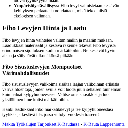
tuovat tyylikkyyttä tilaan.
Ympäristöystävällisyys:
Fibo levyt valmistetaan kestävän
kehityksen periaatteita noudattaen, mikä tekee niistä
ekologisen valinnan.
Fibo Levyjen Hinta ja Laatu
Fibo levyjen hinta vaihtelee valitun mallin ja määrän mukaan.
Laadukkaat materiaalit ja kestävä rakenne tekevät Fibo levyistä
erinomaisen sijoituksen kodin märkätiloihin. Ne kestävät hyvin
aikaa ja säilyttävät ulkonäkönsä pitkään.
Fibo Sisustuslevyjen Monipuoliset
Värimahdollisuudet
Fibo sisustuslevyjen valikoima sisältää laajan valikoiman erilaisia
värivaihtoehtoja, joiden avulla voit luoda juuri sellaisen tunnelman
kuin haluat kylpyhuoneeseesi. Valitse oma suosikkisi ja luo
yksilöllinen ilme kotisi märkätiloihin.
Hanki laadukkaat Fibo märkätilalevyt ja tee kylpyhuoneestasi
tyylikäs ja kestävä tila, jossa viihdyt vuodesta toiseen!
Makita Työkalujen Tarjoukset K-Raudassa
•
K-Rauta Lappeenranta