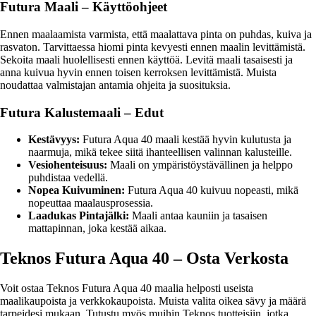
Futura Maali – Käyttöohjeet
Ennen maalaamista varmista, että maalattava pinta on puhdas, kuiva ja
rasvaton. Tarvittaessa hiomi pinta kevyesti ennen maalin levittämistä.
Sekoita maali huolellisesti ennen käyttöä. Levitä maali tasaisesti ja
anna kuivua hyvin ennen toisen kerroksen levittämistä. Muista
noudattaa valmistajan antamia ohjeita ja suosituksia.
Futura Kalustemaali – Edut
Kestävyys:
Futura Aqua 40 maali kestää hyvin kulutusta ja
naarmuja, mikä tekee siitä ihanteellisen valinnan kalusteille.
Vesiohenteisuus:
Maali on ympäristöystävällinen ja helppo
puhdistaa vedellä.
Nopea Kuivuminen:
Futura Aqua 40 kuivuu nopeasti, mikä
nopeuttaa maalausprosessia.
Laadukas Pintajälki:
Maali antaa kauniin ja tasaisen
mattapinnan, joka kestää aikaa.
Teknos Futura Aqua 40 – Osta Verkosta
Voit ostaa Teknos Futura Aqua 40 maalia helposti useista
maalikaupoista ja verkkokaupoista. Muista valita oikea sävy ja määrä
tarpeidesi mukaan. Tutustu myös muihin Teknos tuotteisiin, jotka