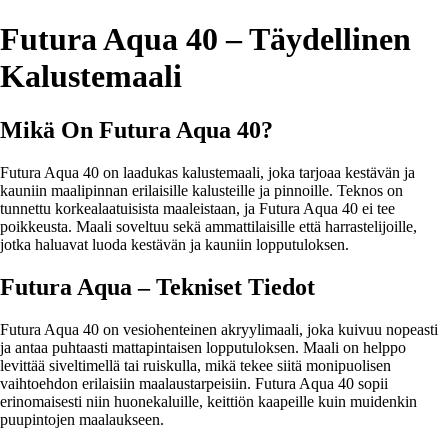
Futura Aqua 40 – Täydellinen
Kalustemaali
Mikä On Futura Aqua 40?
Futura Aqua 40 on laadukas kalustemaali, joka tarjoaa kestävän ja
kauniin maalipinnan erilaisille kalusteille ja pinnoille. Teknos on
tunnettu korkealaatuisista maaleistaan, ja Futura Aqua 40 ei tee
poikkeusta. Maali soveltuu sekä ammattilaisille että harrastelijoille,
jotka haluavat luoda kestävän ja kauniin lopputuloksen.
Futura Aqua – Tekniset Tiedot
Futura Aqua 40 on vesiohenteinen akryylimaali, joka kuivuu nopeasti
ja antaa puhtaasti mattapintaisen lopputuloksen. Maali on helppo
levittää siveltimellä tai ruiskulla, mikä tekee siitä monipuolisen
vaihtoehdon erilaisiin maalaustarpeisiin. Futura Aqua 40 sopii
erinomaisesti niin huonekaluille, keittiön kaapeille kuin muidenkin
puupintojen maalaukseen.