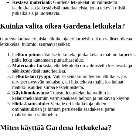
Kestävä materiaali:
Gardena letkukelat on valmistettu
laadukkaista ja kestävistä materiaaleista, jotka tekevät niistä
pitkäikäisiä ja luotettavia.
Kuinka valita oikea Gardena letkukela?
Gardena tarjoaa erilaisia letkukeloja eri tarpeisiin. Kun valitset oikeaa
letkukelaa, huomioi seuraavat seikat:
Letkun pituus:
Valitse letkukela, jonka kelaan mahtuu tarpeeksi
pitkä letku kattamaan puutarhasi alue.
Materiaali:
Tarkista, että letkukela on valmistettu kestävästä ja
säänkestävästä materiaalista.
Letkukelan tyyppi:
Valitse seinäkiinnitteinen letkukela, jos
tarvitset pysyvän ratkaisun, tai liikuteltava malli, jos haluat
mahdollisuuden siirtää kastelupistettä.
Käyttömukavuus:
Tutustu letkukelan kahvoihin ja
kelausmekanismiin varmistaaksesi helpon ja mukavan käytön.
Hinta-laatusuhde:
Vertaile eri letkukeloja niiden
ominaisuuksien ja hinnan perusteella saadaksesi paras
mahdollinen vaihtoehto.
Miten käyttää Gardena letkukelaa?