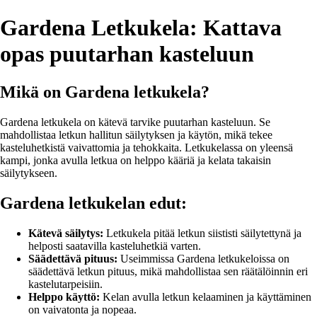
Gardena Letkukela: Kattava
opas puutarhan kasteluun
Mikä on Gardena letkukela?
Gardena letkukela on kätevä tarvike puutarhan kasteluun. Se
mahdollistaa letkun hallitun säilytyksen ja käytön, mikä tekee
kasteluhetkistä vaivattomia ja tehokkaita. Letkukelassa on yleensä
kampi, jonka avulla letkua on helppo kääriä ja kelata takaisin
säilytykseen.
Gardena letkukelan edut:
Kätevä säilytys:
Letkukela pitää letkun siististi säilytettynä ja
helposti saatavilla kasteluhetkiä varten.
Säädettävä pituus:
Useimmissa Gardena letkukeloissa on
säädettävä letkun pituus, mikä mahdollistaa sen räätälöinnin eri
kastelutarpeisiin.
Helppo käyttö:
Kelan avulla letkun kelaaminen ja käyttäminen
on vaivatonta ja nopeaa.