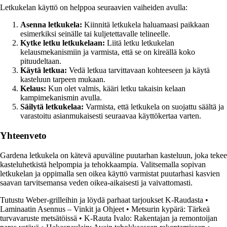
Letkukelan käyttö on helppoa seuraavien vaiheiden avulla:
Asenna letkukela:
Kiinnitä letkukela haluamaasi paikkaan
esimerkiksi seinälle tai kuljetettavalle telineelle.
Kytke letku letkukelaan:
Liitä letku letkukelan
kelausmekanismiin ja varmista, että se on kireällä koko
pituudeltaan.
Käytä letkua:
Vedä letkua tarvittavaan kohteeseen ja käytä
kasteluun tarpeen mukaan.
Kelaus:
Kun olet valmis, kääri letku takaisin kelaan
kampimekanismin avulla.
Säilytä letkukelaa:
Varmista, että letkukela on suojattu säältä ja
varastoitu asianmukaisesti seuraavaa käyttökertaa varten.
Yhteenveto
Gardena letkukela on kätevä apuväline puutarhan kasteluun, joka tekee
kasteluhetkistä helpompia ja tehokkaampia. Valitsemalla sopivan
letkukelan ja oppimalla sen oikea käyttö varmistat puutarhasi kasvien
saavan tarvitsemansa veden oikea-aikaisesti ja vaivattomasti.
Tutustu Weber-grilleihin ja löydä parhaat tarjoukset K-Raudasta
•
Laminaatin Asennus – Vinkit ja Ohjeet
•
Metsurin kypärä: Tärkeä
turvavaruste metsätöissä
•
K-Rauta Ivalo: Rakentajan ja remontoijan