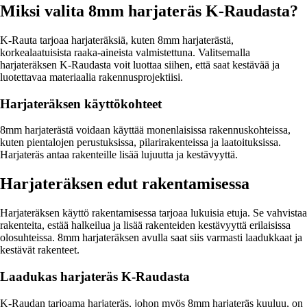
Miksi valita 8mm harjateräs K-Raudasta?
K-Rauta tarjoaa harjateräksiä, kuten 8mm harjaterästä,
korkealaatuisista raaka-aineista valmistettuna. Valitsemalla
harjateräksen K-Raudasta voit luottaa siihen, että saat kestävää ja
luotettavaa materiaalia rakennusprojektiisi.
Harjateräksen käyttökohteet
8mm harjaterästä voidaan käyttää monenlaisissa rakennuskohteissa,
kuten pientalojen perustuksissa, pilarirakenteissa ja laatoituksissa.
Harjateräs antaa rakenteille lisää lujuutta ja kestävyyttä.
Harjateräksen edut rakentamisessa
Harjateräksen käyttö rakentamisessa tarjoaa lukuisia etuja. Se vahvistaa
rakenteita, estää halkeilua ja lisää rakenteiden kestävyyttä erilaisissa
olosuhteissa. 8mm harjateräksen avulla saat siis varmasti laadukkaat ja
kestävät rakenteet.
Laadukas harjateräs K-Raudasta
K-Raudan tarjoama harjateräs, johon myös 8mm harjateräs kuuluu, on