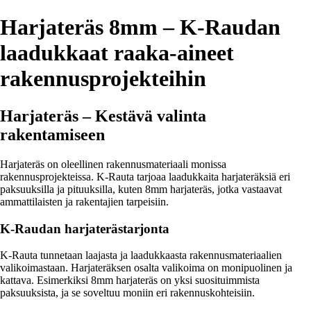
Harjateräs 8mm – K-Raudan
laadukkaat raaka-aineet
rakennusprojekteihin
Harjateräs – Kestävä valinta
rakentamiseen
Harjateräs on oleellinen rakennusmateriaali monissa
rakennusprojekteissa. K-Rauta tarjoaa laadukkaita harjateräksiä eri
paksuuksilla ja pituuksilla, kuten 8mm harjateräs, jotka vastaavat
ammattilaisten ja rakentajien tarpeisiin.
K-Raudan harjaterästarjonta
K-Rauta tunnetaan laajasta ja laadukkaasta rakennusmateriaalien
valikoimastaan. Harjateräksen osalta valikoima on monipuolinen ja
kattava. Esimerkiksi 8mm harjateräs on yksi suosituimmista
paksuuksista, ja se soveltuu moniin eri rakennuskohteisiin.