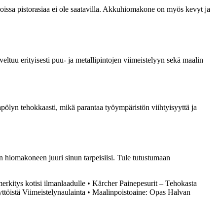
oissa pistorasiaa ei ole saatavilla. Akkuhiomakone on myös kevyt ja
ltuu erityisesti puu- ja metallipintojen viimeistelyyn sekä maalin
tapölyn tehokkaasti, mikä parantaa työympäristön viihtyisyyttä ja
an hiomakoneen juuri sinun tarpeisiisi. Tule tutustumaan
merkitys kotisi ilmanlaadulle
•
Kärcher Painepesurit – Tehokasta
töistä Viimeistelynaulainta
•
Maalinpoistoaine: Opas Halvan