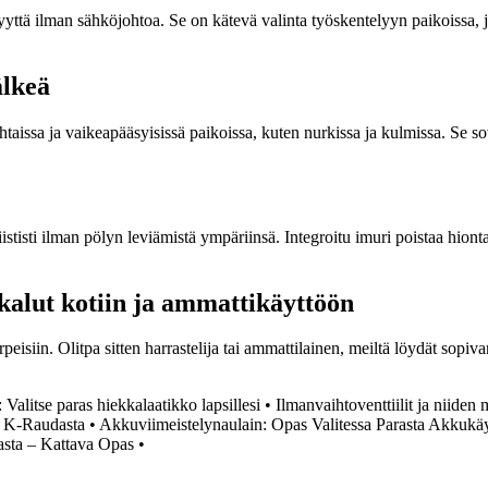
ttä ilman sähköjohtoa. Se on kätevä valinta työskentelyyn paikoissa, j
älkeä
ssa ja vaikeapääsyisissä paikoissa, kuten nurkissa ja kulmissa. Se sove
ististi ilman pölyn leviämistä ympäriinsä. Integroitu imuri poistaa hion
alut kotiin ja ammattikäyttöön
eisiin. Olitpa sitten harrastelija tai ammattilainen, meiltä löydät sopiv
Valitse paras hiekkalaatikko lapsillesi
•
Ilmanvaihtoventtiilit ja niiden 
n K-Raudasta
•
Akkuviimeistelynaulain: Opas Valitessa Parasta Akkukäyt
asta – Kattava Opas
•