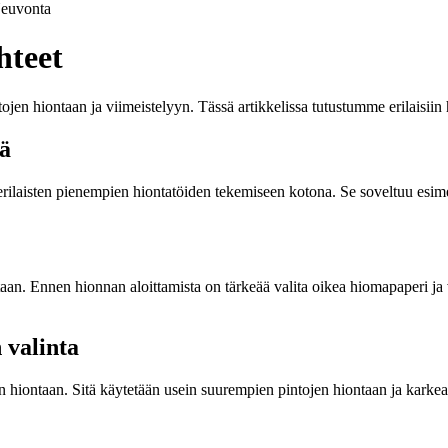
euvonta
hteet
ojen hiontaan ja viimeistelyyn. Tässä artikkelissa tutustumme erilaisiin
sä
erilaisten pienempien hiontatöiden tekemiseen kotona. Se soveltuu esi
n. Ennen hionnan aloittamista on tärkeää valita oikea hiomapaperi ja va
 valinta
n hiontaan. Sitä käytetään usein suurempien pintojen hiontaan ja karke