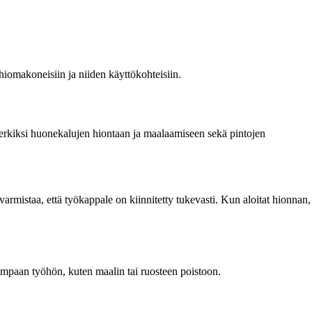
 hiomakoneisiin ja niiden käyttökohteisiin.
merkiksi huonekalujen hiontaan ja maalaamiseen sekä pintojen
rmistaa, että työkappale on kiinnitetty tukevasti. Kun aloitat hionnan,
ampaan työhön, kuten maalin tai ruosteen poistoon.