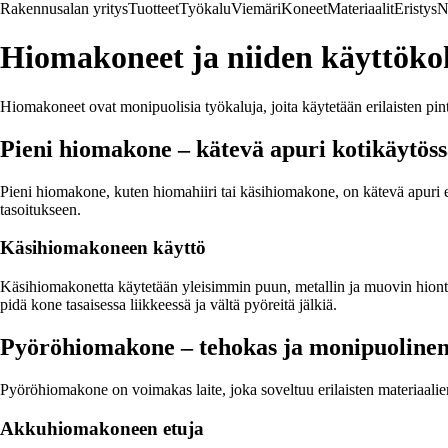
Rakennusalan yritys
Tuotteet
Työkalu
Viemäri
Koneet
Materiaalit
Eristys
N
Hiomakoneet ja niiden käyttöko
Hiomakoneet ovat monipuolisia työkaluja, joita käytetään erilaisten pint
Pieni hiomakone – kätevä apuri kotikäytös
Pieni hiomakone, kuten hiomahiiri tai käsihiomakone, on kätevä apuri 
tasoitukseen.
Käsihiomakoneen käyttö
Käsihiomakonetta käytetään yleisimmin puun, metallin ja muovin hiontaa
pidä kone tasaisessa liikkeessä ja vältä pyöreitä jälkiä.
Pyöröhiomakone – tehokas ja monipuolinen
Pyöröhiomakone on voimakas laite, joka soveltuu erilaisten materiaalie
Akkuhiomakoneen etuja