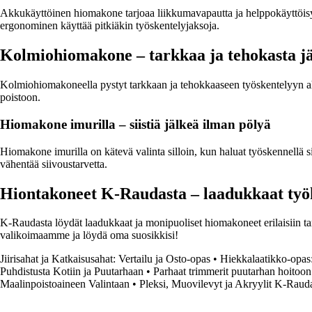
Akkukäyttöinen hiomakone tarjoaa liikkumavapautta ja helppokäyttöisyy
ergonominen käyttää pitkiäkin työskentelyjaksoja.
Kolmiohiomakone – tarkkaa ja tehokasta j
Kolmiohiomakoneella pystyt tarkkaan ja tehokkaaseen työskentelyyn ahtai
poistoon.
Hiomakone imurilla – siistiä jälkeä ilman pölyä
Hiomakone imurilla on kätevä valinta silloin, kun haluat työskennellä si
vähentää siivoustarvetta.
Hiontakoneet K-Raudasta – laadukkaat työk
K-Raudasta löydät laadukkaat ja monipuoliset hiomakoneet erilaisiin tarp
valikoimaamme ja löydä oma suosikkisi!
Jiirisahat ja Katkaisusahat: Vertailu ja Osto-opas
•
Hiekkalaatikko-opas: 
Puhdistusta Kotiin ja Puutarhaan
•
Parhaat trimmerit puutarhan hoitoo
Maalinpoistoaineen Valintaan
•
Pleksi, Muovilevyt ja Akryylit K-Raud