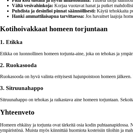
Pidä koti siistinä ja hyvin ilmastoituina:
Tuuleta tiloja säännölli
Vältä vesivahinkoja:
Korjaa vuotavat hanat ja putket mahdollisi
Puhdista ja desinfioi pinnat säännöllisesti:
Käytä tehokkaita pu
Hanki ammattilaisapua tarvittaessa:
Jos havaitset laajoja homev
Kotihoivakkaat homeen torjuntaan
1. Etikka
Etikka on luonnollinen homeen torjunta-aine, joka on tehokas ja ympäris
2. Ruokasooda
Ruokasooda on hyvä valinta erityisesti hajunpoistoon homeen jälkeen. Ri
3. Sitruunahappo
Sitruunahappo on tehokas ja raikastava aine homeen torjuntaan. Sekoita
Yhteenveto
Homeen ehkäisy ja torjunta ovat tärkeitä osia kodin puhtaanapidossa. No
ympäristönä. Muista myös kiinnittää huomiota kosteisiin tiloihin ja mah