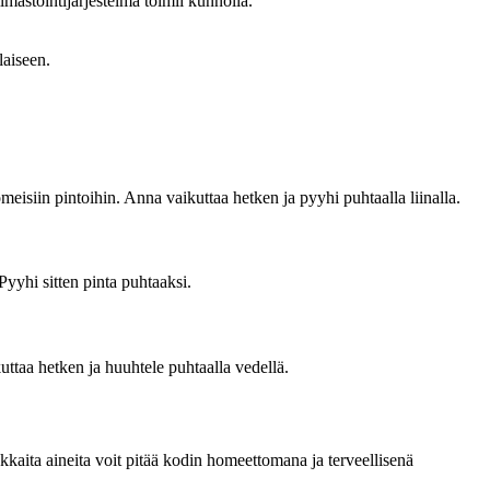
 ilmastointijärjestelmä toimii kunnolla.
laiseen.
eisiin pintoihin. Anna vaikuttaa hetken ja pyyhi puhtaalla liinalla.
yyhi sitten pinta puhtaaksi.
ttaa hetken ja huuhtele puhtaalla vedellä.
kkaita aineita voit pitää kodin homeettomana ja terveellisenä