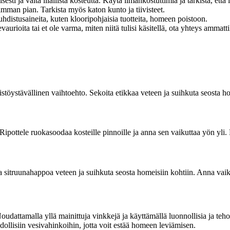
sesti ja vältä liiallista kosteutta. Käytä ilmankostuttimia ja tarkista, että
mman pian. Tarkista myös katon kunto ja tiivisteet.
hdistusaineita, kuten klooripohjaisia tuotteita, homeen poistoon.
aurioita tai et ole varma, miten niitä tulisi käsitellä, ota yhteys ammatti
töystävällinen vaihtoehto. Sekoita etikkaa veteen ja suihkuta seosta hom
pottele ruokasoodaa kosteille pinnoille ja anna sen vaikuttaa yön yli. P
 sitruunahappoa veteen ja suihkuta seosta homeisiin kohtiin. Anna vaiku
udattamalla yllä mainittuja vinkkejä ja käyttämällä luonnollisia ja teho
dollisiin vesivahinkoihin, jotta voit estää homeen leviämisen.