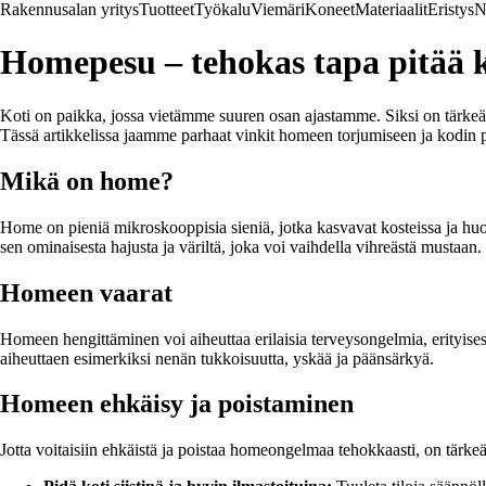
Rakennusalan yritys
Tuotteet
Työkalu
Viemäri
Koneet
Materiaalit
Eristys
N
Homepesu – tehokas tapa pitää 
Koti on paikka, jossa vietämme suuren osan ajastamme. Siksi on tärkeää
Tässä artikkelissa jaamme parhaat vinkit homeen torjumiseen ja kodin 
Mikä on home?
Home on pieniä mikroskooppisia sieniä, jotka kasvavat kosteissa ja huono
sen ominaisesta hajusta ja väriltä, joka voi vaihdella vihreästä mustaan.
Homeen vaarat
Homeen hengittäminen voi aiheuttaa erilaisia terveysongelmia, erityisesti
aiheuttaen esimerkiksi nenän tukkoisuutta, yskää ja päänsärkyä.
Homeen ehkäisy ja poistaminen
Jotta voitaisiin ehkäistä ja poistaa homeongelmaa tehokkaasti, on tärkeä