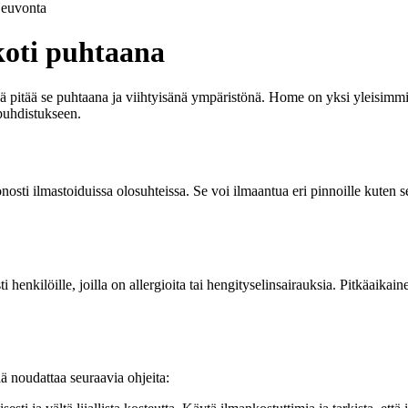
euvonta
koti puhtaana
 pitää se puhtaana ja viihtyisänä ympäristönä. Home on yksi yleisimmis
puhdistukseen.
sti ilmastoiduissa olosuhteissa. Se voi ilmaantua eri pinnoille kuten sei
 henkilöille, joilla on allergioita tai hengityselinsairauksia. Pitkäaikai
ä noudattaa seuraavia ohjeita: