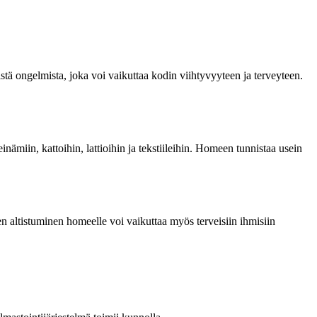
tä ongelmista, joka voi vaikuttaa kodin viihtyvyyteen ja terveyteen.
nämiin, kattoihin, lattioihin ja tekstiileihin. Homeen tunnistaa usein
nen altistuminen homeelle voi vaikuttaa myös terveisiin ihmisiin