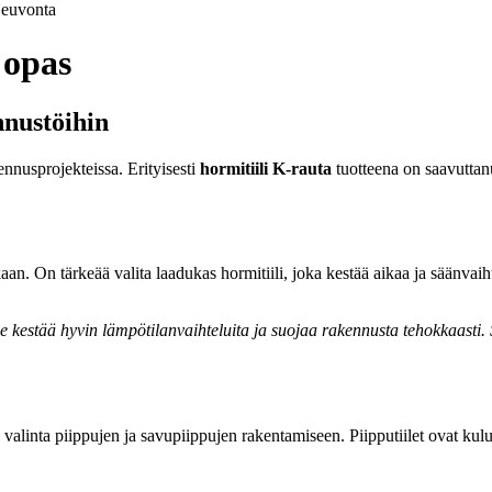
euvonta
 opas
nnustöihin
kennusprojekteissa. Erityisesti
hormitiili K-rauta
tuotteena on saavuttan
. On tärkeää valita laadukas hormitiili, joka kestää aikaa ja säänvaihte
 kestää hyvin lämpötilanvaihteluita ja suojaa rakennusta tehokkaasti. S
 valinta piippujen ja savupiippujen rakentamiseen. Piipputiilet ovat kulut