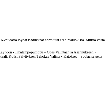
-raudasta löydät laadukkaat hormitiilit eri hintaluokissa. Muista valita
Käyttöön
•
Ilmalämpöpumppu – Opas Valintaan ja Asennukseen
•
aali: Kotisi Päivityksen Tehokas Valinta
•
Katokset – Suojaa sateelta