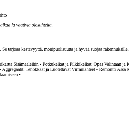
ehto
 aikaa ja vaativia olosuhteita.
Se tarjoaa kestävyyttä, monipuolisuutta ja hyvää suojaa rakennuksille. K
rikartta Sisämaaleihin
•
Potkukelkat ja Pilkkikelkat: Opas Valintaan ja 
•
Aggregaatit: Tehokkaat ja Luotettavat Virranlähteet
•
Remontti Ässä M
llaamiseen
•