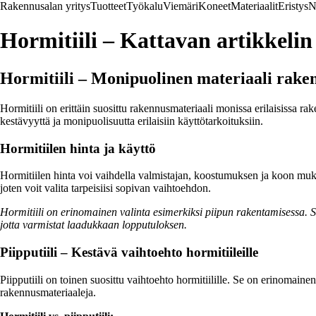
Rakennusalan yritys
Tuotteet
Työkalu
Viemäri
Koneet
Materiaalit
Eristys
N
Hormitiili – Kattavan artikkelin
Hormitiili – Monipuolinen materiaali rake
Hormitiili on erittäin suosittu rakennusmateriaali monissa erilaisissa ra
kestävyyttä ja monipuolisuutta erilaisiin käyttötarkoituksiin.
Hormitiilen hinta ja käyttö
Hormitiilen hinta voi vaihdella valmistajan, koostumuksen ja koon mukaan
joten voit valita tarpeisiisi sopivan vaihtoehdon.
Hormitiili on erinomainen valinta esimerkiksi piipun rakentamisessa. Se
jotta varmistat laadukkaan lopputuloksen.
Piipputiili – Kestävä vaihtoehto hormitiileille
Piipputiili on toinen suosittu vaihtoehto hormitiilille. Se on erinomainen
rakennusmateriaaleja.