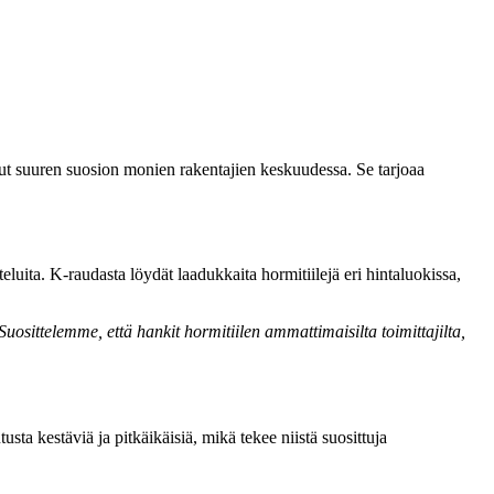
ut suuren suosion monien rakentajien keskuudessa. Se tarjoaa
luita. K-raudasta löydät laadukkaita hormitiilejä eri hintaluokissa,
uosittelemme, että hankit hormitiilen ammattimaisilta toimittajilta,
usta kestäviä ja pitkäikäisiä, mikä tekee niistä suosittuja