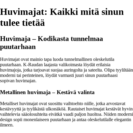
Huvimajat: Kaikki mitä sinun
tulee tietää
Huvimaja – Kodikasta tunnelmaa
puutarhaan
Huvimajat ovat mainio tapa luoda tunnelmallinen oleskelutila
puutarhaan. K-Raudan laajasta valikoimasta löydät erilaisia
huvimajoja, jotka tarjoavat suojaa auringolta ja sateelta. Olipa tyyliltään
moderni tai perinteinen, löydät varmasti juuri sinun puutarhaasi
sopivan huvimajan.
Metallinen huvimaja – Kestävä valinta
Metalliset huvimajat ovat suosittu vaihtoehto niille, jotka arvostavat
kestävyyttä ja tyylikästä ulkonäköä. Rautaiset huvimajat kestävät hyvin
vaihtelevia sääolosuhteita eivätkä vaadi paljon huoltoa. Niiden moderni
design sopii monenlaiseen puutarhaan ja antaa oleskelutilalle elegantin
ilmeen.