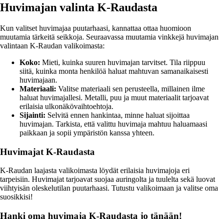
Huvimajan valinta K-Raudasta
Kun valitset huvimajaa puutarhaasi, kannattaa ottaa huomioon
muutamia tärkeitä seikkoja. Seuraavassa muutamia vinkkejä huvimajan
valintaan K-Raudan valikoimasta:
Koko:
Mieti, kuinka suuren huvimajan tarvitset. Tila riippuu
siitä, kuinka monta henkilöä haluat mahtuvan samanaikaisesti
huvimajaan.
Materiaali:
Valitse materiaali sen perusteella, millainen ilme
haluat huvimajallesi. Metalli, puu ja muut materiaalit tarjoavat
erilaisia ulkonäkövaihtoehtoja.
Sijainti:
Selvitä ennen hankintaa, minne haluat sijoittaa
huvimajan. Tarkista, että valittu huvimaja mahtuu haluamaasi
paikkaan ja sopii ympäristön kanssa yhteen.
Huvimajat K-Raudasta
K-Raudan laajasta valikoimasta löydät erilaisia huvimajoja eri
tarpeisiin. Huvimajat tarjoavat suojaa auringolta ja tuulelta sekä luovat
viihtyisän oleskelutilan puutarhaasi. Tutustu valikoimaan ja valitse oma
suosikkisi!
Hanki oma huvimaja K-Raudasta jo tänään!