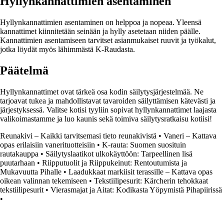
Hyllynkannattimien asentaminen
Hyllynkannattimien asentaminen on helppoa ja nopeaa. Yleensä
kannattimet kiinnitetään seinään ja hylly asetetaan niiden päälle.
Kannattimien asentamiseen tarvitset asianmukaiset ruuvit ja työkalut,
jotka löydät myös lähimmästä K-Raudasta.
Päätelmä
Hyllynkannattimet ovat tärkeä osa kodin säilytysjärjestelmää. Ne
tarjoavat tukea ja mahdollistavat tavaroiden säilyttämisen kätevästi ja
järjestyksessä. Valitse kotisi tyyliin sopivat hyllynkannattimet laajasta
valikoimastamme ja luo kaunis sekä toimiva säilytysratkaisu kotiisi!
Reunakivi – Kaikki tarvitsemasi tieto reunakivistä
•
Vaneri – Kattava
opas erilaisiin vanerituotteisiin
•
K-rauta: Suomen suosituin
rautakauppa
•
Säilytyslaatikot ulkokäyttöön: Tarpeellinen lisä
puutarhaan
•
Riipputuolit ja Riippukeinut: Rentoutumista ja
Mukavuutta Pihalle
•
Laadukkaat markiisit terassille – Kattava opas
oikean valinnan tekemiseen
•
Tekstiilipesurit: Kärcherin tehokkaat
tekstiilipesurit
•
Vierasmajat ja Aitat: Kodikasta Yöpymistä Pihapiirissä
•