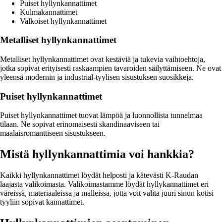
Puiset hyllynkannattimet
Kulmakannattimet
Valkoiset hyllynkannattimet
Metalliset hyllynkannattimet
Metalliset hyllynkannattimet ovat kestäviä ja tukevia vaihtoehtoja,
jotka sopivat erityisesti raskaampien tavaroiden säilyttämiseen. Ne ovat
yleensä modernin ja industrial-tyylisen sisustuksen suosikkeja.
Puiset hyllynkannattimet
Puiset hyllynkannattimet tuovat lämpöä ja luonnollista tunnelmaa
tilaan. Ne sopivat erinomaisesti skandinaaviseen tai
maalaisromanttiseen sisustukseen.
Mistä hyllynkannattimia voi hankkia?
Kaikki hyllynkannattimet löydät helposti ja kätevästi K-Raudan
laajasta valikoimasta. Valikoimastamme löydät hyllykannattimet eri
väreissä, materiaaleissa ja malleissa, jotta voit valita juuri sinun kotisi
tyyliin sopivat kannattimet.