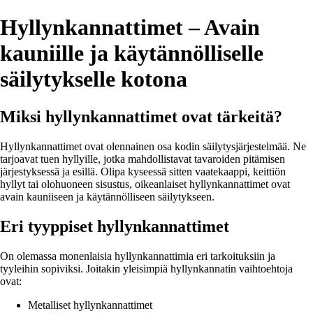
Hyllynkannattimet – Avain
kauniille ja käytännölliselle
säilytykselle kotona
Miksi hyllynkannattimet ovat tärkeitä?
Hyllynkannattimet ovat olennainen osa kodin säilytysjärjestelmää. Ne
tarjoavat tuen hyllyille, jotka mahdollistavat tavaroiden pitämisen
järjestyksessä ja esillä. Olipa kyseessä sitten vaatekaappi, keittiön
hyllyt tai olohuoneen sisustus, oikeanlaiset hyllynkannattimet ovat
avain kauniiseen ja käytännölliseen säilytykseen.
Eri tyyppiset hyllynkannattimet
On olemassa monenlaisia hyllynkannattimia eri tarkoituksiin ja
tyyleihin sopiviksi. Joitakin yleisimpiä hyllynkannatin vaihtoehtoja
ovat:
Metalliset hyllynkannattimet