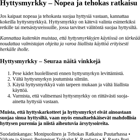
Hyttysmyrkky – Nopea ja tehokas ratkaisu
Jos kaipaat nopeaa ja tehokasta suojaa hyttysiä vastaan, kannattaa
kokeilla hyttysmyrkkyä. Hyttysmyrkky on kätevä valinta esimerkiksi
retkille tai metsästysreissuille, jossa tarvitset välitöntä suojaa hyttysiltä.
Kannattaa kuitenkin muistaa, että hyttysmyrkkyjen käytössä on tärkeää
noudattaa valmistajan ohjeita ja varoa liiallista käyttöä erityisesti
herkälle iholle.
Hyttysmyrkky – Seuraa näitä vinkkejä
Pese kädet huolellisesti ennen hyttysmyrkyn levittämistä.
Vältä hyttysmyrkyn joutumista silmiin.
Käytä hyttysmyrkkyä vain tarpeen mukaan ja vältä liiallista
käyttöä.
Varmista, että valitsemasi hyttysmyrkky on riittävästi suoja-
ainetta hyttysiä vastaan.
Muista, että hyttyskarkotteet ja hyttysmyrkyt eivät ainoastaan
suojaa sinua hyttysiltä, vaan myös ennaltaehkäisevät mahdollisia
hyttysen puremia ja niistä aiheutuvia ärsytysoireita.
Suodatinkangas: Monipuolinen ja Tehokas Ratkaisu Puutarhassa
•
Viikate ja Sirppi: Perinteiset Työkalut K-Raudasta
•
K-Rauta Pori –