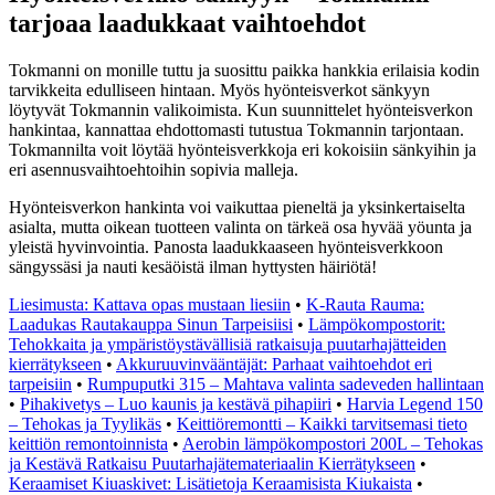
tarjoaa laadukkaat vaihtoehdot
Tokmanni on monille tuttu ja suosittu paikka hankkia erilaisia kodin
tarvikkeita edulliseen hintaan. Myös hyönteisverkot sänkyyn
löytyvät Tokmannin valikoimista. Kun suunnittelet hyönteisverkon
hankintaa, kannattaa ehdottomasti tutustua Tokmannin tarjontaan.
Tokmannilta voit löytää hyönteisverkkoja eri kokoisiin sänkyihin ja
eri asennusvaihtoehtoihin sopivia malleja.
Hyönteisverkon hankinta voi vaikuttaa pieneltä ja yksinkertaiselta
asialta, mutta oikean tuotteen valinta on tärkeä osa hyvää yöunta ja
yleistä hyvinvointia. Panosta laadukkaaseen hyönteisverkkoon
sängyssäsi ja nauti kesäöistä ilman hyttysten häiriötä!
Liesimusta: Kattava opas mustaan liesiin
•
K-Rauta Rauma:
Laadukas Rautakauppa Sinun Tarpeisiisi
•
Lämpökompostorit:
Tehokkaita ja ympäristöystävällisiä ratkaisuja puutarhajätteiden
kierrätykseen
•
Akkuruuvinvääntäjät: Parhaat vaihtoehdot eri
tarpeisiin
•
Rumpuputki 315 – Mahtava valinta sadeveden hallintaan
•
Pihakivetys – Luo kaunis ja kestävä pihapiiri
•
Harvia Legend 150
– Tehokas ja Tyylikäs
•
Keittiöremontti – Kaikki tarvitsemasi tieto
keittiön remontoinnista
•
Aerobin lämpökompostori 200L – Tehokas
ja Kestävä Ratkaisu Puutarhajätemateriaalin Kierrätykseen
•
Keraamiset Kiuaskivet: Lisätietoja Keraamisista Kiukaista
•