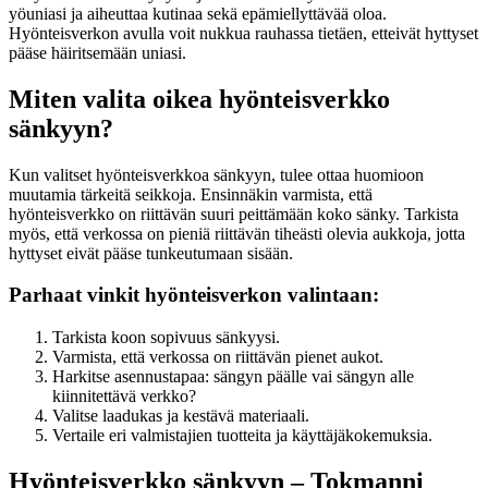
yöuniasi ja aiheuttaa kutinaa sekä epämiellyttävää oloa.
Hyönteisverkon avulla voit nukkua rauhassa tietäen, etteivät hyttyset
pääse häiritsemään uniasi.
Miten valita oikea hyönteisverkko
sänkyyn?
Kun valitset hyönteisverkkoa sänkyyn, tulee ottaa huomioon
muutamia tärkeitä seikkoja. Ensinnäkin varmista, että
hyönteisverkko on riittävän suuri peittämään koko sänky. Tarkista
myös, että verkossa on pieniä riittävän tiheästi olevia aukkoja, jotta
hyttyset eivät pääse tunkeutumaan sisään.
Parhaat vinkit hyönteisverkon valintaan:
Tarkista koon sopivuus sänkyysi.
Varmista, että verkossa on riittävän pienet aukot.
Harkitse asennustapaa: sängyn päälle vai sängyn alle
kiinnitettävä verkko?
Valitse laadukas ja kestävä materiaali.
Vertaile eri valmistajien tuotteita ja käyttäjäkokemuksia.
Hyönteisverkko sänkyyn – Tokmanni