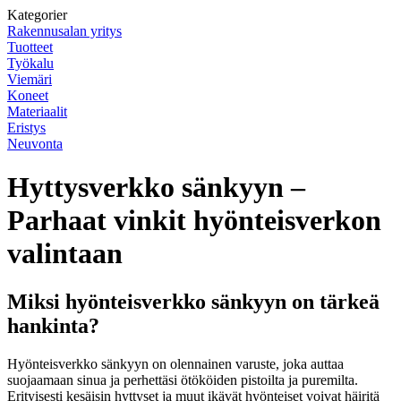
Kategorier
Rakennusalan yritys
Tuotteet
Työkalu
Viemäri
Koneet
Materiaalit
Eristys
Neuvonta
Hyttysverkko sänkyyn –
Parhaat vinkit hyönteisverkon
valintaan
Miksi hyönteisverkko sänkyyn on tärkeä
hankinta?
Hyönteisverkko sänkyyn on olennainen varuste, joka auttaa
suojaamaan sinua ja perhettäsi ötököiden pistoilta ja puremilta.
Erityisesti kesäisin hyttyset ja muut ikävät hyönteiset voivat häiritä