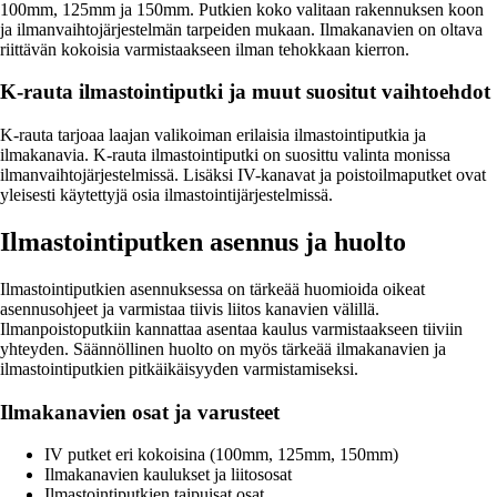
100mm, 125mm ja 150mm. Putkien koko valitaan rakennuksen koon
ja ilmanvaihtojärjestelmän tarpeiden mukaan. Ilmakanavien on oltava
riittävän kokoisia varmistaakseen ilman tehokkaan kierron.
K-rauta ilmastointiputki ja muut suositut vaihtoehdot
K-rauta tarjoaa laajan valikoiman erilaisia ilmastointiputkia ja
ilmakanavia. K-rauta ilmastointiputki on suosittu valinta monissa
ilmanvaihtojärjestelmissä. Lisäksi IV-kanavat ja poistoilmaputket ovat
yleisesti käytettyjä osia ilmastointijärjestelmissä.
Ilmastointiputken asennus ja huolto
Ilmastointiputkien asennuksessa on tärkeää huomioida oikeat
asennusohjeet ja varmistaa tiivis liitos kanavien välillä.
Ilmanpoistoputkiin kannattaa asentaa kaulus varmistaakseen tiiviin
yhteyden. Säännöllinen huolto on myös tärkeää ilmakanavien ja
ilmastointiputkien pitkäikäisyyden varmistamiseksi.
Ilmakanavien osat ja varusteet
IV putket eri kokoisina (100mm, 125mm, 150mm)
Ilmakanavien kaulukset ja liitososat
Ilmastointiputkien taipuisat osat