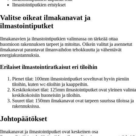
Ilmastointiputkien eristykset
Valitse oikeat ilmakanavat ja
ilmastointiputket
Ilmakanavien ja ilmastointiputkien valinnassa on tärkeää ottaa
huomioon rakennuksen tarpeet ja mitoitus. Oikein valitut ja asennetut
ilmakanavat parantavat ilmanvaihdon tehokkuutta ja vähentävät
energiakustannuksia.
Erilaiset ilmastointiratkaisut eri tiloihin
Pienet tilat: 100mm ilmastointiputket soveltuvat hyvin pieniin
tiloihin, kuten wc-tiloihin ja kaappeihin.
Keskikokoiset tilat: 125mm ilmastointiputket ovat yleinen valinta
keskikokoisiin huoneisiin ja tiloihin.
Suuret tilat: 150mm ilmakanavat ovat tarpeen suurissa tiloissa ja
rakennuksissa.
Johtopäätökset
Ilmakanavat ja ilmastointiputket ovat keskeinen osa