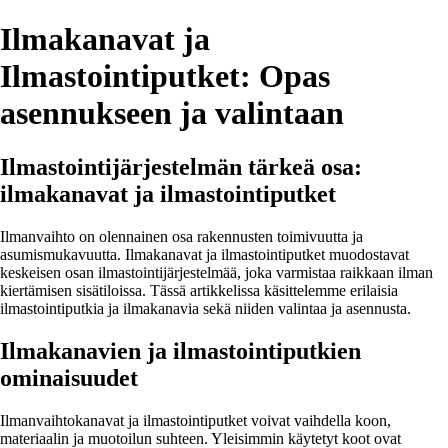
Ilmakanavat ja
Ilmastointiputket: Opas
asennukseen ja valintaan
Ilmastointijärjestelmän tärkeä osa:
ilmakanavat ja ilmastointiputket
Ilmanvaihto on olennainen osa rakennusten toimivuutta ja
asumismukavuutta. Ilmakanavat ja ilmastointiputket muodostavat
keskeisen osan ilmastointijärjestelmää, joka varmistaa raikkaan ilman
kiertämisen sisätiloissa. Tässä artikkelissa käsittelemme erilaisia
ilmastointiputkia ja ilmakanavia sekä niiden valintaa ja asennusta.
Ilmakanavien ja ilmastointiputkien
ominaisuudet
Ilmanvaihtokanavat ja ilmastointiputket voivat vaihdella koon,
materiaalin ja muotoilun suhteen. Yleisimmin käytetyt koot ovat