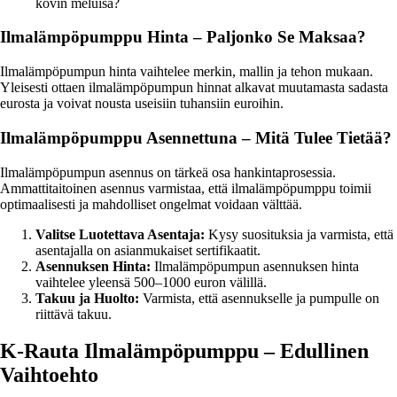
kovin meluisa?
Ilmalämpöpumppu Hinta – Paljonko Se Maksaa?
Ilmalämpöpumpun hinta vaihtelee merkin, mallin ja tehon mukaan.
Yleisesti ottaen ilmalämpöpumpun hinnat alkavat muutamasta sadasta
eurosta ja voivat nousta useisiin tuhansiin euroihin.
Ilmalämpöpumppu Asennettuna – Mitä Tulee Tietää?
Ilmalämpöpumpun asennus on tärkeä osa hankintaprosessia.
Ammattitaitoinen asennus varmistaa, että ilmalämpöpumppu toimii
optimaalisesti ja mahdolliset ongelmat voidaan välttää.
Valitse Luotettava Asentaja:
Kysy suosituksia ja varmista, että
asentajalla on asianmukaiset sertifikaatit.
Asennuksen Hinta:
Ilmalämpöpumpun asennuksen hinta
vaihtelee yleensä 500–1000 euron välillä.
Takuu ja Huolto:
Varmista, että asennukselle ja pumpulle on
riittävä takuu.
K-Rauta Ilmalämpöpumppu – Edullinen
Vaihtoehto