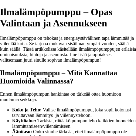
Ilmalämpöpumppu – Opas
Valintaan ja Asennukseen
Ilmalämpöpumppu on tehokas ja energiaystävällinen tapa lämmittää ja
viilentää kotia. Se tarjoaa mukavan sisäilman ympäri vuoden, säällä
kuin säällä. Tässä artikkelissa käsitellään ilmalämpöpumppujen erilaisia
ominaisuuksia, hintoja ja asennusta. Lue lisää ja oppiaksesi
valitsemaan juuri sinulle sopivan ilmalämpöpumpun!
Ilmalämpöpumppu – Mitä Kannattaa
Huomioida Valinnassa?
Ennen ilmalämpöpumpun hankintaa on tärkeää ottaa huomioon
muutamia seikkoja:
Koko ja Teho:
Valitse ilmalämpöpumppu, joka sopii kotonasi
tarvittavaan lämmitys- ja viilennystehoon.
Käyttöalue:
Tarkista, riittääkö pumpun teho kaikkien huoneiden
lämmittämiseen/viilentämiseen.
Äänitaso:
Onko sinulle tärkeää, ettei ilmalämpöpumppu ole