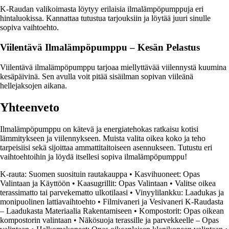
K-Raudan valikoimasta löytyy erilaisia ilmalämpöpumppuja eri
hintaluokissa. Kannattaa tutustua tarjouksiin ja löytää juuri sinulle
sopiva vaihtoehto.
Viilentävä Ilmalämpöpumppu – Kesän Pelastus
Viilentävä ilmalämpöpumppu tarjoaa miellyttävää viilennystä kuumina
kesäpäivinä. Sen avulla voit pitää sisäilman sopivan viileänä
hellejaksojen aikana.
Yhteenveto
Ilmalämpöpumppu on kätevä ja energiatehokas ratkaisu kotisi
lämmitykseen ja viilennykseen. Muista valita oikea koko ja teho
tarpeisiisi sekä sijoittaa ammattitaitoiseen asennukseen. Tutustu eri
vaihtoehtoihin ja löydä itsellesi sopiva ilmalämpöpumppu!
K-rauta: Suomen suosituin rautakauppa
•
Kasvihuoneet: Opas
Valintaan ja Käyttöön
•
Kaasugrillit: Opas Valintaan
•
Valitse oikea
terassimatto tai parvekematto ulkotilaasi
•
Vinyylilankku: Laadukas ja
monipuolinen lattiavaihtoehto
•
Filmivaneri ja Vesivaneri K-Raudasta
– Laadukasta Materiaalia Rakentamiseen
•
Kompostorit: Opas oikean
kompostorin valintaan
•
Näkösuoja terassille ja parvekkeelle – Opas