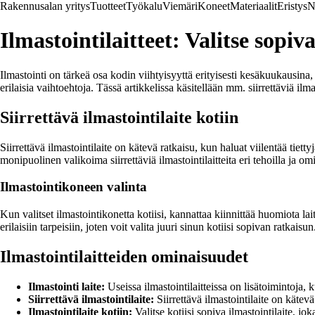
Rakennusalan yritys
Tuotteet
Työkalu
Viemäri
Koneet
Materiaalit
Eristys
N
Ilmastointilaitteet: Valitse sopiv
Ilmastointi on tärkeä osa kodin viihtyisyyttä erityisesti kesäkuukausina
erilaisia vaihtoehtoja. Tässä artikkelissa käsitellään mm. siirrettäviä ilma
Siirrettävä ilmastointilaite kotiin
Siirrettävä ilmastointilaite on kätevä ratkaisu, kun haluat viilentää tie
monipuolinen valikoima siirrettäviä ilmastointilaitteita eri tehoilla ja om
Ilmastointikoneen valinta
Kun valitset ilmastointikonetta kotiisi, kannattaa kiinnittää huomiota 
erilaisiin tarpeisiin, joten voit valita juuri sinun kotiisi sopivan ratkaisun
Ilmastointilaitteiden ominaisuudet
Ilmastointi laite:
Useissa ilmastointilaitteissa on lisätoimintoja,
Siirrettävä ilmastointilaite:
Siirrettävä ilmastointilaite on kätevä 
Ilmastointilaite kotiin:
Valitse kotiisi sopiva ilmastointilaite, jo