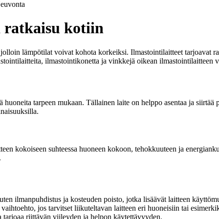
euvonta
a ratkaisu kotiin
, jolloin lämpötilat voivat kohota korkeiksi. Ilmastointilaitteet tarjoav
stointilaitteita, ilmastointikonetta ja vinkkejä oikean ilmastointilaitteen v
ttyjä huoneita tarpeen mukaan. Tällainen laite on helppo asentaa ja siirt
inaisuuksilla.
laitteen kokoiseen suhteessa huoneen kokoon, tehokkuuteen ja energiankul
.
 kuten ilmanpuhdistus ja kosteuden poisto, jotka lisäävät laitteen käyttö
vaihtoehto, jos tarvitset liikuteltavan laitteen eri huoneisiin tai esimerki
ka tarjoaa riittävän viileyden ja helpon käytettävyyden.