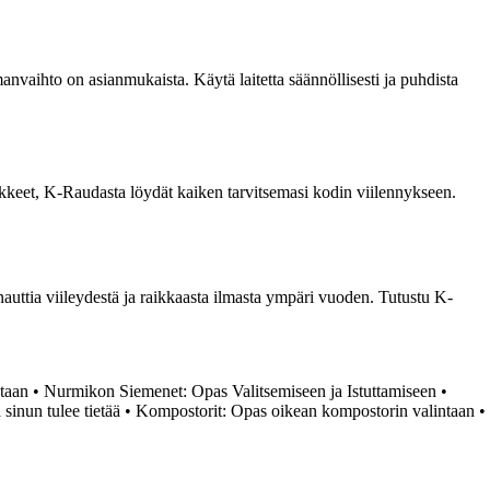
ilmanvaihto on asianmukaista. Käytä laitetta säännöllisesti ja puhdista
arvikkeet, K-Raudasta löydät kaiken tarvitsemasi kodin viilennykseen.
t nauttia viileydestä ja raikkaasta ilmasta ympäri vuoden. Tutustu K-
ntaan
•
Nurmikon Siemenet: Opas Valitsemiseen ja Istuttamiseen
•
sinun tulee tietää
•
Kompostorit: Opas oikean kompostorin valintaan
•