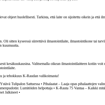
at ohjeet huolellisesti. Tarkista, että laite on sijoitettu oikein ja että 
n. Oli sitten kyseessä siirrettävä ilmastointilaite, ilmastointikone tai t
än kuumuutta.
yisesti kesäkuukausina. Valitsemalla oikean ilmastointilaitteen kotiin voi
tointilaite.
laatu ja tehokkuus K-Raudan valikoimasta!
 Ystävä Tulipalon Sattuessa
•
Pihalaatat – Laaja opas pihalaattojen vali
menpudotin: Lumitöiden helpottaja
•
K-Rauta 75 Vantaa – Kaikki mitä 
set Jalkineet
•