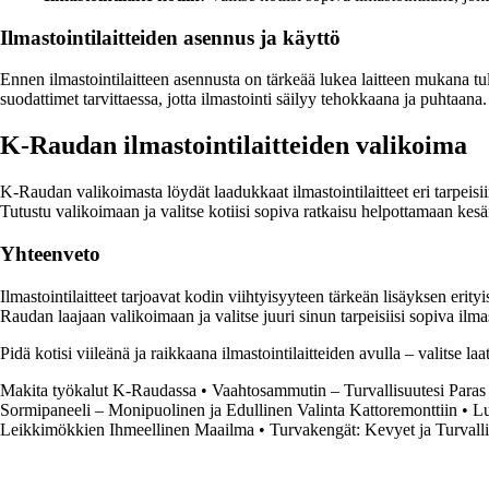
Ilmastointilaitteiden asennus ja käyttö
Ennen ilmastointilaitteen asennusta on tärkeää lukea laitteen mukana tulev
suodattimet tarvittaessa, jotta ilmastointi säilyy tehokkaana ja puhtaana.
K-Raudan ilmastointilaitteiden valikoima
K-Raudan valikoimasta löydät laadukkaat ilmastointilaitteet eri tarpeisii
Tutustu valikoimaan ja valitse kotiisi sopiva ratkaisu helpottamaan kes
Yhteenveto
Ilmastointilaitteet tarjoavat kodin viihtyisyyteen tärkeän lisäyksen erit
Raudan laajaan valikoimaan ja valitse juuri sinun tarpeisiisi sopiva ilmas
Pidä kotisi viileänä ja raikkaana ilmastointilaitteiden avulla – valitse 
Makita työkalut K-Raudassa
•
Vaahtosammutin – Turvallisuutesi Paras
Sormipaneeli – Monipuolinen ja Edullinen Valinta Kattoremonttiin
•
Lu
Leikkimökkien Ihmeellinen Maailma
•
Turvakengät: Kevyet ja Turvalli