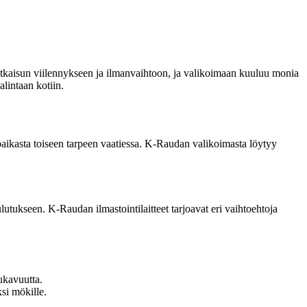
at ratkaisun viilennykseen ja ilmanvaihtoon, ja valikoimaan kuuluu monia
alintaan kotiin.
ää paikasta toiseen tarpeen vaatiessa. K-Raudan valikoimasta löytyy
utukseen. K-Raudan ilmastointilaitteet tarjoavat eri vaihtoehtoja
mukavuutta.
ksi mökille.