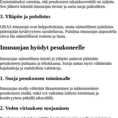
Ensimmäiseksi varmista, että pesukoneen takaiskuventtiili on suljettu.
Sen jälkeen kiinnitä imusuojan tiiviste ja aseta suoja paikoilleen.
3. Ylläpito ja puhdistus
ORAS imusuojat ovat helppohoitoisia, mutta säännöllinen puhdistus
pidempään kestävyyteen suositeltavaa. Puhdista imusuojan alapuolella
oleva tila säännöllisesti roskista ja liasta.
Imusuojan hyödyt pesukoneelle
Imusuojan säännöllinen käyttö ja ylläpito auttavat pitämään
pesukoneesi puhtaana ja tehokkaana. Suoja auttaa myös välttämään
hajuhaittoja ja mahdollisia vahinkoja.
1. Suoja pesukoneen toiminnalle
Imusuojan avulla vältetään likaantuminen ja tukkeutuminen
pesukoneen sisällä, mikä voi vaikuttaa laitteen toimintaan ja
kestävyyteen pitkällä aikavälillä.
2. Veden virtauksen suojaminen