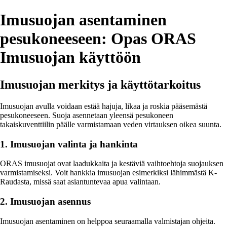
Imusuojan asentaminen
pesukoneeseen: Opas ORAS
Imusuojan käyttöön
Imusuojan merkitys ja käyttötarkoitus
Imusuojan avulla voidaan estää hajuja, likaa ja roskia pääsemästä
pesukoneeseen. Suoja asennetaan yleensä pesukoneen
takaiskuventtiilin päälle varmistamaan veden virtauksen oikea suunta.
1. Imusuojan valinta ja hankinta
ORAS imusuojat ovat laadukkaita ja kestäviä vaihtoehtoja suojauksen
varmistamiseksi. Voit hankkia imusuojan esimerkiksi lähimmästä K-
Raudasta, missä saat asiantuntevaa apua valintaan.
2. Imusuojan asennus
Imusuojan asentaminen on helppoa seuraamalla valmistajan ohjeita.