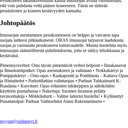
Pesukoneen takaiskuventtiilin kautta imusuojan avulla varmistetaan,
että vain puhdasta vettä pääsee koneeseen. Tämä on tärkeää
pesutulosten ja koneen kestävyyden kannalta.
Johtopäätös
Imusuojan asentaminen pesukoneeseen on helppo ja vaivaton tapa
suojata laitteesi pitkäaikaisesti. ORAS imusuojat tarjoavat laadukasta
suojaa ja varmuutta pesukoneesi toimivuudelle. Muista huolehtia myös
imusuojan säännöllisestä puhdistuksesta, jotta se säilyy tehokkaana ja
kestävänä.
Pimennysverhot: Osta täysin pimentävät verhot helposti
•
Ilmakanavat
ja Ilmastointiputket: Opas asennukseen ja valintaan
•
Nokkakärryt ja
Pumppukärryt – Osto-opas
•
Raakapontti ja Ponttilauta – Kattava Opas
ja Hintatiedot
•
Parkettilattian valintaopas
•
Parhaat Tuhkaimurit K-
Raudasta
•
Kasvituet: Opas erilaisten tukikeppien ja säleiköiden
käyttöön puutarhassa
•
Nakertaja: Suomen luonnon pelätty
ravinonhakija
•
Mökkilaiturit – Valitse laiturisi huolella!
•
Kyllästetyt
Puuaitatolpat: Parhaat Vaihtoehdot Aitasi Rakentamiseen
•
myynti@onlinenyt.fi