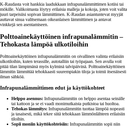
K-Raudasta voit hankkia laadukkaan infrapunalämmittimen kotiisi tai
mökille. Valikoimasta löytyy erilaisia malleja ja kokoja, joten voit valita
juuri tarpeisiisi sopivan lämmittimen. K-Raudan asiantuntevat myyjät
auttavat sinua valitsemaan oikeanlaisen lämmittimen ja antavat
vinkkejä sen asentamiseen.
Polttoainekäyttöinen infrapunalämmitin –
Tehokasta lämpöä ulkotiloihin
Polttoainekäyttöinen infrapunalämmitin on oivallinen valinta erilaisiin
ulkotiloihin, kuten terassille, autotalliin tai työpajaan. Sen avulla voit
pitää tilan lämpimänä myös kylminä talvipäivinä. Polttoainekäyttöinen
lämmitin lämmittää tehokkaasti suurempiakin tiloja ja toimii itsenäisesti
ilman sähköä.
Infrapunalämmittimen edut ja käyttökohteet
Helppo asennus:
Infrapunalämmitin on helppo asentaa seinälle
tai kattoon ja se ei vaadi monimutkaista putkistoa tai huoltoa.
Tehokas lämmitys:
Infrapunalämmitin tuottaa lämpöä nopeasti
ja tasaisesti, mikä tekee siitä tehokkaan lämmönlähteen erilaisiin
tiloihin.
Sopii moniin käyttökohteisiin:
Infrapunalämmitin sopii niin