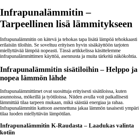
Infrapunalämmitin –
Tarpeellinen lisä lämmitykseen
Infrapunalämmitin on kätevä ja tehokas tapa lisätä lämpöä tehokkaasti
erilaisiin tiloihin. Se soveltuu erityisen hyvin sisäkäyttöön tarjoten
miellyttävää lämpöä nopeasti. Tässä artikkelissa käsittelemme
infrapunalämmittimen käyttöä, asennusta ja muita tärkeitä näkökohtia.
Infrapunalämmitin sisätiloihin – Helppo ja
nopea lämmön lähde
Infrapunalämmittimet ovat suosittuja erityisesti sisätiloissa, kuten
asunnoissa, mökeillä ja työtiloissa. Niiden avulla voit paikallisesti
lämmittää tilaa tarpeen mukaan, mikä säästää energiaa ja rahaa.
Infrapunalämmitin kattoon asennettuna jakaa lämmön tasaisesti ympäri
tilaa luoden miellyttävän lämpötilan.
Infrapunalämmitin K-Raudasta – Laadukas valinta
kotiin