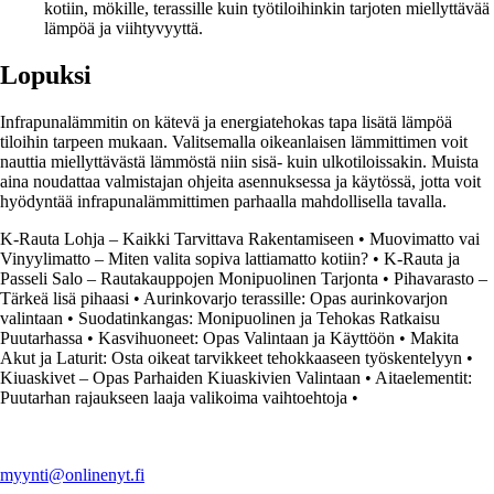
kotiin, mökille, terassille kuin työtiloihinkin tarjoten miellyttävää
lämpöä ja viihtyvyyttä.
Lopuksi
Infrapunalämmitin on kätevä ja energiatehokas tapa lisätä lämpöä
tiloihin tarpeen mukaan. Valitsemalla oikeanlaisen lämmittimen voit
nauttia miellyttävästä lämmöstä niin sisä- kuin ulkotiloissakin. Muista
aina noudattaa valmistajan ohjeita asennuksessa ja käytössä, jotta voit
hyödyntää infrapunalämmittimen parhaalla mahdollisella tavalla.
K-Rauta Lohja – Kaikki Tarvittava Rakentamiseen
•
Muovimatto vai
Vinyylimatto – Miten valita sopiva lattiamatto kotiin?
•
K-Rauta ja
Passeli Salo – Rautakauppojen Monipuolinen Tarjonta
•
Pihavarasto –
Tärkeä lisä pihaasi
•
Aurinkovarjo terassille: Opas aurinkovarjon
valintaan
•
Suodatinkangas: Monipuolinen ja Tehokas Ratkaisu
Puutarhassa
•
Kasvihuoneet: Opas Valintaan ja Käyttöön
•
Makita
Akut ja Laturit: Osta oikeat tarvikkeet tehokkaaseen työskentelyyn
•
Kiuaskivet – Opas Parhaiden Kiuaskivien Valintaan
•
Aitaelementit:
Puutarhan rajaukseen laaja valikoima vaihtoehtoja
•
myynti@onlinenyt.fi