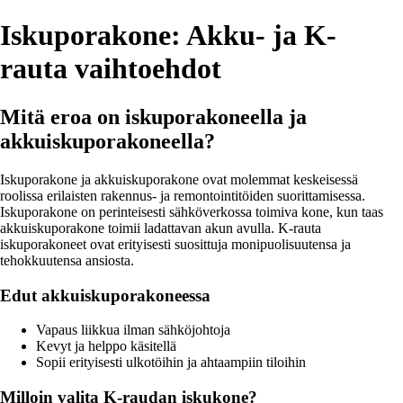
Iskuporakone: Akku- ja K-
rauta vaihtoehdot
Mitä eroa on iskuporakoneella ja
akkuiskuporakoneella?
Iskuporakone ja akkuiskuporakone ovat molemmat keskeisessä
roolissa erilaisten rakennus- ja remontointitöiden suorittamisessa.
Iskuporakone on perinteisesti sähköverkossa toimiva kone, kun taas
akkuiskuporakone toimii ladattavan akun avulla. K-rauta
iskuporakoneet ovat erityisesti suosittuja monipuolisuutensa ja
tehokkuutensa ansiosta.
Edut akkuiskuporakoneessa
Vapaus liikkua ilman sähköjohtoja
Kevyt ja helppo käsitellä
Sopii erityisesti ulkotöihin ja ahtaampiin tiloihin
Milloin valita K-raudan iskukone?