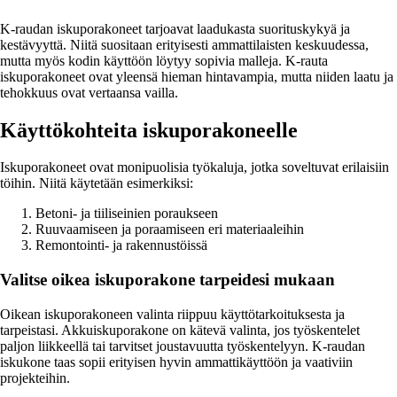
K-raudan iskuporakoneet tarjoavat laadukasta suorituskykyä ja
kestävyyttä. Niitä suositaan erityisesti ammattilaisten keskuudessa,
mutta myös kodin käyttöön löytyy sopivia malleja. K-rauta
iskuporakoneet ovat yleensä hieman hintavampia, mutta niiden laatu ja
tehokkuus ovat vertaansa vailla.
Käyttökohteita iskuporakoneelle
Iskuporakoneet ovat monipuolisia työkaluja, jotka soveltuvat erilaisiin
töihin. Niitä käytetään esimerkiksi:
Betoni- ja tiiliseinien poraukseen
Ruuvaamiseen ja poraamiseen eri materiaaleihin
Remontointi- ja rakennustöissä
Valitse oikea iskuporakone tarpeidesi mukaan
Oikean iskuporakoneen valinta riippuu käyttötarkoituksesta ja
tarpeistasi. Akkuiskuporakone on kätevä valinta, jos työskentelet
paljon liikkeellä tai tarvitset joustavuutta työskentelyyn. K-raudan
iskukone taas sopii erityisen hyvin ammattikäyttöön ja vaativiin
projekteihin.