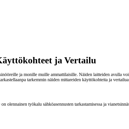
Käyttökohteet ja Vertailu
insinööreille ja monille muille ammattilaisille. Näiden laitteiden avulla vo
tarkastellaanpa tarkemmin näiden mittareiden käyttökohteita ja vertailua
e on olennainen työkalu sähköasennusten tarkastamisessa ja vianetsinnässä