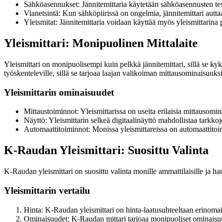
Sähköasennukset: Jännitemittaria käytetään sähköasennusten testa
Vianetsintä: Kun sähköpiirissä on ongelmia, jännitemittari autt
Yleismitat: Jännitemittaria voidaan käyttää myös yleismittarina 
Yleismittari: Monipuolinen Mittalaite
Yleismittari on monipuolisempi kuin pelkkä jännitemittari, sillä se kyk
työskenteleville, sillä se tarjoaa laajan valikoiman mittausominaisuuksi
Yleismittarin ominaisuudet
Mittaustoiminnot: Yleismittarissa on useita erilaisia mittausomin
Näyttö: Yleismittarin selkeä digitaalinäyttö mahdollistaa tarkkoje
Automaattitoiminnot: Monissa yleismittareissa on automaattitoimi
K-Raudan Yleismittari: Suosittu Valinta
K-Raudan yleismittari on suosittu valinta monille ammattilaisille ja ha
Yleismittarin vertailu
Hinta: K-Raudan yleismittari on hinta-laatusuhteeltaan erinomai
Ominaisuudet: K-Raudan mittari tarjoaa monipuoliset ominaisuudet