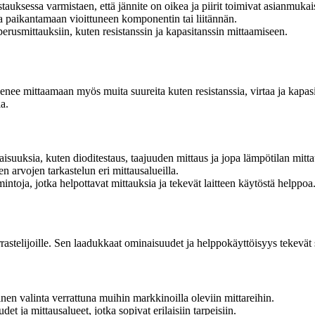
uksessa varmistaen, että jännite on oikea ja piirit toimivat asianmukais
aa paikantamaan vioittuneen komponentin tai liitännän.
perusmittauksiin, kuten resistanssin ja kapasitanssin mittaamiseen.
enee mittaamaan myös muita suureita kuten resistanssia, virtaa ja kapasi
a.
aisuuksia, kuten dioditestaus, taajuuden mittaus ja jopa lämpötilan mitta
n arvojen tarkastelun eri mittausalueilla.
ntoja, jotka helpottavat mittauksia ja tekevät laitteen käytöstä helppoa
rrastelijoille. Sen laadukkaat ominaisuudet ja helppokäyttöisyys tekevät 
nen valinta verrattuna muihin markkinoilla oleviin mittareihin.
 ja mittausalueet, jotka sopivat erilaisiin tarpeisiin.