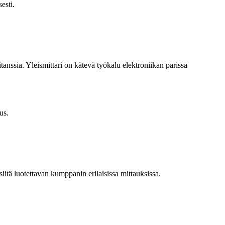
esti.
tanssia. Yleismittari on kätevä työkalu elektroniikan parissa
us.
.
siitä luotettavan kumppanin erilaisissa mittauksissa.