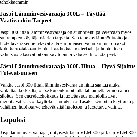
tehokkaammin.
Jäspi Lämminvesivaraaja 300L – Täyttää
Vaativankin Tarpeet
Jäspi 300 litran lämminvesivaraaja on suunniteltu palvelemaan myös
suurempien käyttäjämäärien tarpeita. Sen tehokas lämmöntuotto ja
luotettava rakenne tekevät siitä erinomaisen valinnan niin omakoti-
kuin kerrostaloasuntoihin. Laadukkaat materiaalit ja huolellinen
valmistus takaavat pitkän käyttöiän ja vähäiset huoltotarpeet.
Jäspi Lämminvesivaraaja 300L Hinta – Hyvä Sijoitus
Tulevaisuuteen
Vaikka Jäspi 300 litran lämminvesivaraajan hinta saattaa aluksi
vaikuttaa korkealta, on se kuitenkin pitkällä tähtäimellä erinomainen
sijoitus. Sen energiatehokkuus ja luotettavuus mahdollistavat
merkittävät säästöt käyttökustannuksissa. Lisäksi sen pitkä käyttöikä ja
vähäinen huoltotarve tekevät siitä huoleton ja luotettava valinta.
Lopuksi
Jäspi lämminvesivaraajat, erityisesti Jäspi VLM 300 ja Jäspi VLM 300