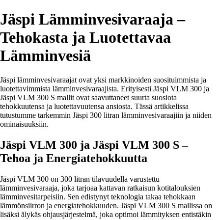
Jäspi Lämminvesivaraaja –
Tehokasta ja Luotettavaa
Lämminvesiä
Jäspi lämminvesivaraajat ovat yksi markkinoiden suosituimmista ja
luotettavimmista lämminvesivaraajista. Erityisesti Jäspi VLM 300 ja
Jäspi VLM 300 S mallit ovat saavuttaneet suurta suosiota
tehokkuutensa ja luotettavuutensa ansiosta. Tässä artikkelissa
tutustumme tarkemmin Jäspi 300 litran lämminvesivaraajiin ja niiden
ominaisuuksiin.
Jäspi VLM 300 ja Jäspi VLM 300 S –
Tehoa ja Energiatehokkuutta
Jäspi VLM 300 on 300 litran tilavuudella varustettu
lämminvesivaraaja, joka tarjoaa kattavan ratkaisun kotitalouksien
lämminvesitarpeisiin. Sen edistynyt teknologia takaa tehokkaan
lämmönsiirron ja energiatehokkuuden. Jäspi VLM 300 S mallissa on
lisäksi älykäs ohjausjärjestelmä, joka optimoi lämmityksen entistäkin