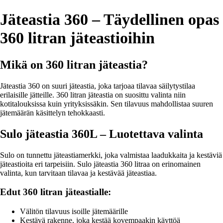
Jäteastia 360 – Täydellinen opas
360 litran jäteastioihin
Mikä on 360 litran jäteastia?
Jäteastia 360 on suuri jäteastia, joka tarjoaa tilavaa säilytystilaa
erilaisille jätteille. 360 litran jäteastia on suosittu valinta niin
kotitalouksissa kuin yrityksissäkin. Sen tilavuus mahdollistaa suuren
jätemäärän käsittelyn tehokkaasti.
Sulo jäteastia 360L – Luotettava valinta
Sulo on tunnettu jäteastiamerkki, joka valmistaa laadukkaita ja kestäviä
jäteastioita eri tarpeisiin. Sulo jäteastia 360 litraa on erinomainen
valinta, kun tarvitaan tilavaa ja kestävää jäteastiaa.
Edut 360 litran jäteastialle:
Välitön tilavuus isoille jätemäärille
Kestävä rakenne, joka kestää kovempaakin käyttöä