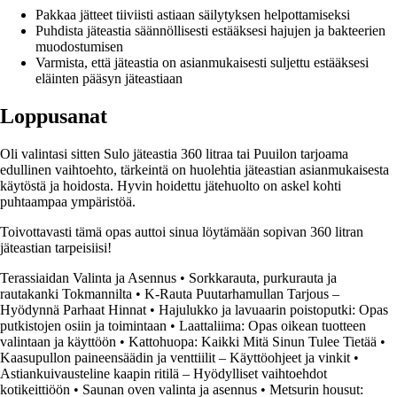
Pakkaa jätteet tiiviisti astiaan säilytyksen helpottamiseksi
Puhdista jäteastia säännöllisesti estääksesi hajujen ja bakteerien
muodostumisen
Varmista, että jäteastia on asianmukaisesti suljettu estääksesi
eläinten pääsyn jäteastiaan
Loppusanat
Oli valintasi sitten Sulo jäteastia 360 litraa tai Puuilon tarjoama
edullinen vaihtoehto, tärkeintä on huolehtia jäteastian asianmukaisesta
käytöstä ja hoidosta. Hyvin hoidettu jätehuolto on askel kohti
puhtaampaa ympäristöä.
Toivottavasti tämä opas auttoi sinua löytämään sopivan 360 litran
jäteastian tarpeisiisi!
Terassiaidan Valinta ja Asennus
•
Sorkkarauta, purkurauta ja
rautakanki Tokmannilta
•
K-Rauta Puutarhamullan Tarjous –
Hyödynnä Parhaat Hinnat
•
Hajulukko ja lavuaarin poistoputki: Opas
putkistojen osiin ja toimintaan
•
Laattaliima: Opas oikean tuotteen
valintaan ja käyttöön
•
Kattohuopa: Kaikki Mitä Sinun Tulee Tietää
•
Kaasupullon paineensäädin ja venttiilit – Käyttöohjeet ja vinkit
•
Astiankuivausteline kaapin ritilä – Hyödylliset vaihtoehdot
kotikeittiöön
•
Saunan oven valinta ja asennus
•
Metsurin housut: