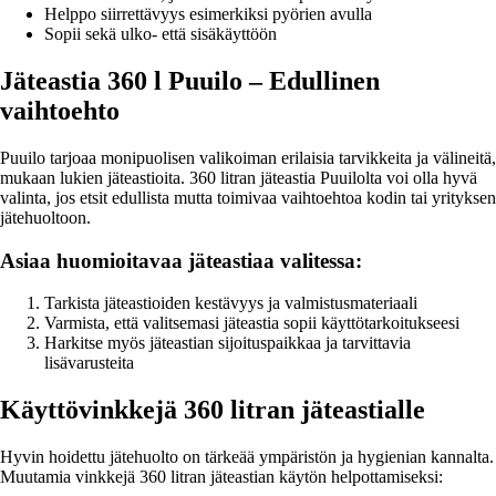
Helppo siirrettävyys esimerkiksi pyörien avulla
Sopii sekä ulko- että sisäkäyttöön
Jäteastia 360 l Puuilo – Edullinen
vaihtoehto
Puuilo tarjoaa monipuolisen valikoiman erilaisia tarvikkeita ja välineitä,
mukaan lukien jäteastioita. 360 litran jäteastia Puuilolta voi olla hyvä
valinta, jos etsit edullista mutta toimivaa vaihtoehtoa kodin tai yrityksen
jätehuoltoon.
Asiaa huomioitavaa jäteastiaa valitessa:
Tarkista jäteastioiden kestävyys ja valmistusmateriaali
Varmista, että valitsemasi jäteastia sopii käyttötarkoitukseesi
Harkitse myös jäteastian sijoituspaikkaa ja tarvittavia
lisävarusteita
Käyttövinkkejä 360 litran jäteastialle
Hyvin hoidettu jätehuolto on tärkeää ympäristön ja hygienian kannalta.
Muutamia vinkkejä 360 litran jäteastian käytön helpottamiseksi: