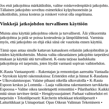
Jos etsit jatkojohtoa märkätiloihin, valitse roiskevedenpitävä jatkojohto.
Tällainen jatkojohto soveltuu esimerkiksi kylpyhuoneisiin ja
ulkotiloihin, joissa kosteus ja roiskeet voivat olla ongelmana.
Vinkkejä jatkojohdon turvalliseen käyttöön
Muista aina käyttää jatkojohtoa oikein ja turvallisesti. Älä ylikuormita
jatkojohtoa ja pidä se poissa kosteudesta ja lämpölähteistä. Varmista
myös, että jatkojohto on ehjä eikä siinä ole vaurioita ennen käyttöä.
Tämä opas antaa sinulle kattavan katsauksen erilaisiin jatkojohtoihin ja
niiden käyttökohteisiin. Muista valita oikeanlainen jatkojohto tarpeidesi
mukaan ja käyttää sitä turvallisesti. K-rauta tarjoaa laadukkaita
jatkojohtoja eri tarpeisiin, joten löydät varmasti sopivan vaihtoehdon.
K-Rauta Vantaanportti – Rakentajan ja remontoijan aarreaitta Vantaalla
•
Styroksin käyttö rakennuksissa: Eristeiden edut ja hinnat K-Raudasta
•
Ulkovalaistusopas: Valaise pihaasi oikeilla ulkovaloilla
•
K-Rauta
Espoon keskus ja Lommila – Laaja valikoima rakentamisen tarvikkeita
Espoossa
•
Valitse oikea tasoitetapetti remonttiisi
•
Pilariharkko: Kaikki
mitä sinun tarvitsee tietää
•
Hengityssuojaimet: Parhaat vaihtoehdot eri
tarpeisiin
•
Tekstiilipesurit: Kärcherin tehokkaat tekstiilipesurit
•
Laituritikkaat ja Uimaportaat: Opas Oikean Valinnan Tekemiseen
•