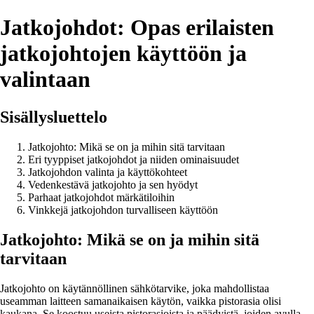
Jatkojohdot: Opas erilaisten
jatkojohtojen käyttöön ja
valintaan
Sisällysluettelo
Jatkojohto: Mikä se on ja mihin sitä tarvitaan
Eri tyyppiset jatkojohdot ja niiden ominaisuudet
Jatkojohdon valinta ja käyttökohteet
Vedenkestävä jatkojohto ja sen hyödyt
Parhaat jatkojohdot märkätiloihin
Vinkkejä jatkojohdon turvalliseen käyttöön
Jatkojohto: Mikä se on ja mihin sitä
tarvitaan
Jatkojohto on käytännöllinen sähkötarvike, joka mahdollistaa
useamman laitteen samanaikaisen käytön, vaikka pistorasia olisi
kaukana. Se koostuu useista pistorasioista ja päädyistä, joiden avulla