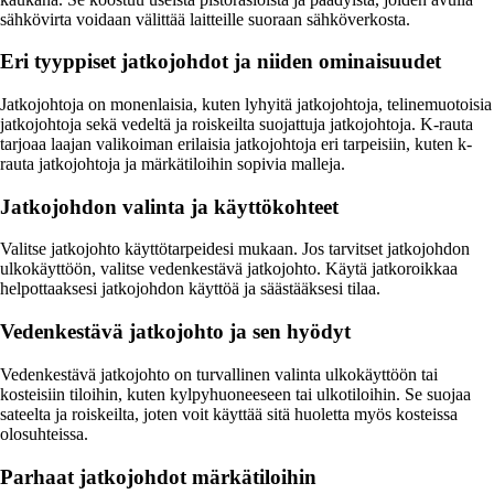
sähkövirta voidaan välittää laitteille suoraan sähköverkosta.
Eri tyyppiset jatkojohdot ja niiden ominaisuudet
Jatkojohtoja on monenlaisia, kuten lyhyitä jatkojohtoja, telinemuotoisia
jatkojohtoja sekä vedeltä ja roiskeilta suojattuja jatkojohtoja. K-rauta
tarjoaa laajan valikoiman erilaisia jatkojohtoja eri tarpeisiin, kuten k-
rauta jatkojohtoja ja märkätiloihin sopivia malleja.
Jatkojohdon valinta ja käyttökohteet
Valitse jatkojohto käyttötarpeidesi mukaan. Jos tarvitset jatkojohdon
ulkokäyttöön, valitse vedenkestävä jatkojohto. Käytä jatkoroikkaa
helpottaaksesi jatkojohdon käyttöä ja säästääksesi tilaa.
Vedenkestävä jatkojohto ja sen hyödyt
Vedenkestävä jatkojohto on turvallinen valinta ulkokäyttöön tai
kosteisiin tiloihin, kuten kylpyhuoneeseen tai ulkotiloihin. Se suojaa
sateelta ja roiskeilta, joten voit käyttää sitä huoletta myös kosteissa
olosuhteissa.
Parhaat jatkojohdot märkätiloihin