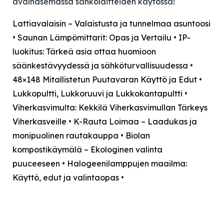
avainasemassa sähkölaitteiden käytössä!
Lattiavalaisin – Valaistusta ja tunnelmaa asuntoosi
•
Saunan Lämpömittarit: Opas ja Vertailu
•
IP-
luokitus: Tärkeä asia ottaa huomioon
säänkestävyydessä ja sähköturvallisuudessa
•
48×148 Mitallistetun Puutavaran Käyttö ja Edut
•
Lukkopultti, Lukkoruuvi ja Lukkokantapultti
•
Viherkasvimulta: Kekkilä Viherkasvimullan Tärkeys
Viherkasveille
•
K-Rauta Loimaa – Laadukas ja
monipuolinen rautakauppa
•
Biolan
kompostikäymälä – Ekologinen valinta
puuceeseen
•
Halogeenilamppujen maailma:
Käyttö, edut ja valintaopas
•