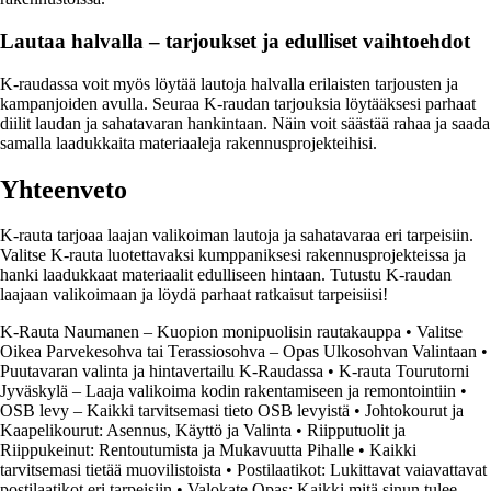
Lautaa halvalla – tarjoukset ja edulliset vaihtoehdot
K-raudassa voit myös löytää lautoja halvalla erilaisten tarjousten ja
kampanjoiden avulla. Seuraa K-raudan tarjouksia löytääksesi parhaat
diilit laudan ja sahatavaran hankintaan. Näin voit säästää rahaa ja saada
samalla laadukkaita materiaaleja rakennusprojekteihisi.
Yhteenveto
K-rauta tarjoaa laajan valikoiman lautoja ja sahatavaraa eri tarpeisiin.
Valitse K-rauta luotettavaksi kumppaniksesi rakennusprojekteissa ja
hanki laadukkaat materiaalit edulliseen hintaan. Tutustu K-raudan
laajaan valikoimaan ja löydä parhaat ratkaisut tarpeisiisi!
K-Rauta Naumanen – Kuopion monipuolisin rautakauppa
•
Valitse
Oikea Parvekesohva tai Terassiosohva – Opas Ulkosohvan Valintaan
•
Puutavaran valinta ja hintavertailu K-Raudassa
•
K-rauta Tourutorni
Jyväskylä – Laaja valikoima kodin rakentamiseen ja remontointiin
•
OSB levy – Kaikki tarvitsemasi tieto OSB levyistä
•
Johtokourut ja
Kaapelikourut: Asennus, Käyttö ja Valinta
•
Riipputuolit ja
Riippukeinut: Rentoutumista ja Mukavuutta Pihalle
•
Kaikki
tarvitsemasi tietää muovilistoista
•
Postilaatikot: Lukittavat vaiavattavat
postilaatikot eri tarpeisiin
•
Valokate Opas: Kaikki mitä sinun tulee