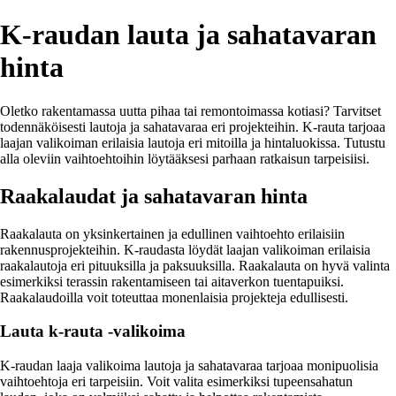
K-raudan lauta ja sahatavaran
hinta
Oletko rakentamassa uutta pihaa tai remontoimassa kotiasi? Tarvitset
todennäköisesti lautoja ja sahatavaraa eri projekteihin. K-rauta tarjoaa
laajan valikoiman erilaisia lautoja eri mitoilla ja hintaluokissa. Tutustu
alla oleviin vaihtoehtoihin löytääksesi parhaan ratkaisun tarpeisiisi.
Raakalaudat ja sahatavaran hinta
Raakalauta on yksinkertainen ja edullinen vaihtoehto erilaisiin
rakennusprojekteihin. K-raudasta löydät laajan valikoiman erilaisia
raakalautoja eri pituuksilla ja paksuuksilla. Raakalauta on hyvä valinta
esimerkiksi terassin rakentamiseen tai aitaverkon tuentapuiksi.
Raakalaudoilla voit toteuttaa monenlaisia projekteja edullisesti.
Lauta k-rauta -valikoima
K-raudan laaja valikoima lautoja ja sahatavaraa tarjoaa monipuolisia
vaihtoehtoja eri tarpeisiin. Voit valita esimerkiksi tupeensahatun