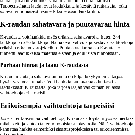
laudan, joka on valmiiksi sahattu ja helpottaa rakentamista.
Tuppeensahatut laudat ovat laadukkaita ja kestäviä ratkaisuja, jotka
sopivat erinomaisesti esimerkiksi terassin lankkuihin.
K-raudan sahatavara ja puutavaran hinta
K-raudasta voit hankkia myös erilaisia sahatavaroita, kuten 2×4
lankkuja tai 2×6 lankkuja. Nämä ovat vahvoja ja kestäviä vaihtoehtoja
erilaisiin rakennusprojekteihin. Puutavaraa tarjoavaa K-rautaa on
tunnettu laadukkaista materiaaleistaan ja edullisista hinnoistaan.
Parhaat hinnat ja laatu K-raudasta
K-raudan lauta ja sahatavaran hinta on kilpailukykyinen ja tarjoaa
hyvän vastineen rahalle. Voit hankkia puutavaraa edullisesti ja
laadukkaasti K-raudasta, joka tarjoaa laajan valikoiman erilaisia
vaihtoehtoja eri tarpeisiin.
Erikoisempia vaihtoehtoja tarpeisiisi
Jos etsit erikoisempia vaihtoehtoja, K-raudasta löydät myös esimerkiksi
mitallistettuja lautoja tai eri muotoisia sahatavaroita. Näitä vaihtoehtoja
kannattaa harkita esimerkiksi sisustusprojekteissa tai erikoisemmissa
rakennustöissä.