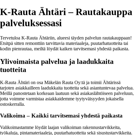
K-Rauta Ähtäri – Rautakauppa
palveluksessasi
Tervetuloa K-Rauta Ähtäriin, alueesi täyden palvelun rautakauppaan!
Etsitpä sitten remonttiin tarvittavia materiaaleja, puutarhatuotteita tai
kodin pienrautaa, meiltä löydät kaiken tarvitsemasi yhdestä paikasta.
Ylivoimaista palvelua ja laadukkaita
tuotteita
K-Rauta Ähtäri on osa Mäkelän Rauta Oy:tä ja toimii Ähtärissä
tarjoten asiakkailleen laadukkaita tuotteita sekä asiantuntevaa palvelua.
Meillä panostetaan korkeaan laatuun sekä asiakaslähtöiseen palveluun,
jotta voimme varmistaa asiakkaidemme tyytyväisyyden jokaisella
ostoskerralla.
Valikoima – Kaikki tarvitsemasi yhdestä paikasta
Valikoimastamme löydät laajan valikoiman rakennustarvikkeita,
työkaluja, pintamateriaaleja, puutarhatuotteita sekä sisustustarvikkeita.