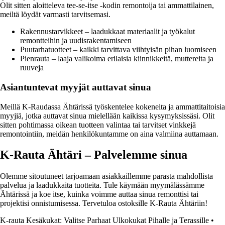
Olit sitten aloitteleva tee-se-itse -kodin remontoija tai ammattilainen,
meiltä löydät varmasti tarvitsemasi.
Rakennustarvikkeet – laadukkaat materiaalit ja työkalut
remontteihin ja uudisrakentamiseen
Puutarhatuotteet – kaikki tarvittava viihtyisän pihan luomiseen
Pienrauta – laaja valikoima erilaisia kiinnikkeitä, muttereita ja
ruuveja
Asiantuntevat myyjät auttavat sinua
Meillä K-Raudassa Ähtärissä työskentelee kokeneita ja ammattitaitoisia
myyjiä, jotka auttavat sinua mielellään kaikissa kysymyksissäsi. Olit
sitten pohtimassa oikean tuotteen valintaa tai tarvitset vinkkejä
remontointiin, meidän henkilökuntamme on aina valmiina auttamaan.
K-Rauta Ähtäri – Palvelemme sinua
Olemme sitoutuneet tarjoamaan asiakkaillemme parasta mahdollista
palvelua ja laadukkaita tuotteita. Tule käymään myymälässämme
Ähtärissä ja koe itse, kuinka voimme auttaa sinua remonttisi tai
projektisi onnistumisessa. Tervetuloa ostoksille K-Rauta Ähtäriin!
K-rauta Kesäkukat: Valitse Parhaat Ulkokukat Pihalle ja Terassille
•