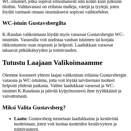
WC-istuimet, jotka sopivat erinomaisesti niin kotiin kuin julkisiin
tiloihin. Valittavanasi on erilaisia malleja, värejä ja tyylejä, joten
löydät varmasti omaan sisustukseesi sopivan vaihtoehdon.
WC-istuin Gustavsbergilta
K-Raudan valikoimasta löydät myös varaosat Gustavsbergin WC-
istuimiin. Varaosilla voit uudistaa vanhan istuimen tai korjata
rikkoutuneen osan nopeasti ja helposti. Laadukkaat varaosat
takaavat pitkäikäisyyden ja toimivuuden.
Tutustu Laajaan Valikoimaamme
Olemme koonneet yhteen laajan valikoiman erilaisia Gustavsbergin
varaosia ja WC-istuimia, jotta voit löytää tarvitsemasi tuotteet
helposti yhdestä paikasta. Valitse laadukkaat varaosat ja WC-
istuimet K-Raudasta ja päivitä kylpyhuoneesi ilme tyylikkäästi ja
vaivattomasti.
Miksi Valita Gustavsberg?
Laatu:
Gustavsberg tunnetaan laadukkaista ja kestävistä
tuotteistaan, joten voit luottaa tuotteiden kestävyyteen ja
toimivuuteen.