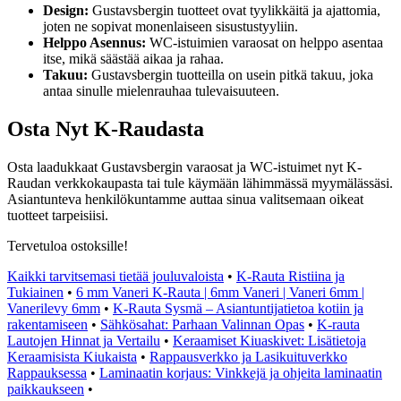
Design:
Gustavsbergin tuotteet ovat tyylikkäitä ja ajattomia,
joten ne sopivat monenlaiseen sisustustyyliin.
Helppo Asennus:
WC-istuimien varaosat on helppo asentaa
itse, mikä säästää aikaa ja rahaa.
Takuu:
Gustavsbergin tuotteilla on usein pitkä takuu, joka
antaa sinulle mielenrauhaa tulevaisuuteen.
Osta Nyt K-Raudasta
Osta laadukkaat Gustavsbergin varaosat ja WC-istuimet nyt K-
Raudan verkkokaupasta tai tule käymään lähimmässä myymälässäsi.
Asiantunteva henkilökuntamme auttaa sinua valitsemaan oikeat
tuotteet tarpeisiisi.
Tervetuloa ostoksille!
Kaikki tarvitsemasi tietää jouluvaloista
•
K-Rauta Ristiina ja
Tukiainen
•
6 mm Vaneri K-Rauta | 6mm Vaneri | Vaneri 6mm |
Vanerilevy 6mm
•
K-Rauta Sysmä – Asiantuntijatietoa kotiin ja
rakentamiseen
•
Sähkösahat: Parhaan Valinnan Opas
•
K-rauta
Lautojen Hinnat ja Vertailu
•
Keraamiset Kiuaskivet: Lisätietoja
Keraamisista Kiukaista
•
Rappausverkko ja Lasikuituverkko
Rappauksessa
•
Laminaatin korjaus: Vinkkejä ja ohjeita laminaatin
paikkaukseen
•