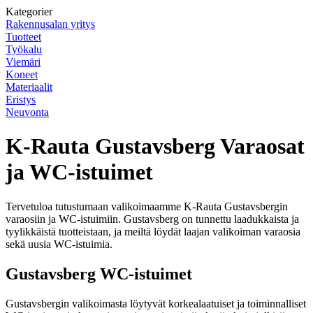
Kategorier
Rakennusalan yritys
Tuotteet
Työkalu
Viemäri
Koneet
Materiaalit
Eristys
Neuvonta
K-Rauta Gustavsberg Varaosat
ja WC-istuimet
Tervetuloa tutustumaan valikoimaamme K-Rauta Gustavsbergin
varaosiin ja WC-istuimiin. Gustavsberg on tunnettu laadukkaista ja
tyylikkäistä tuotteistaan, ja meiltä löydät laajan valikoiman varaosia
sekä uusia WC-istuimia.
Gustavsberg WC-istuimet
Gustavsbergin valikoimasta löytyvät korkealaatuiset ja toiminnalliset