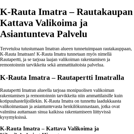
K-Rauta Imatra – Rautakaupan
Kattava Valikoima ja
Asiantunteva Palvelu
Tervetuloa tutustumaan Imatran alueen tunnetuimpaan rautakauppaan,
K-Rauta Imatraan! K-Rauta Imatra tunnetaan myös nimellä
Rautapertti, ja se tarjoaa laajan valikoiman rakentamisen ja
remontoinnin tarvikkeita sekä ammattitaitoista palvelua.
K-Rauta Imatra – Rautapertti Imatralla
Rautapertti Imatran alueella tarjoaa monipuolisen valikoiman
rakentamisen ja remontoinnin tarvikkeita niin ammattilaisille kuin
kotipuuhastelijoillekin. K-Rauta Imatra on tunnettu laadukkaasta
valikoimastaan ja asiantuntevasta henkilökunnastaan, jotka ovat
valmiina auttamaan sinua kaikissa rakentamiseen liittyvissä
kysymyksissä.
K-Rauta Imatra – Kattava Valikoima ja