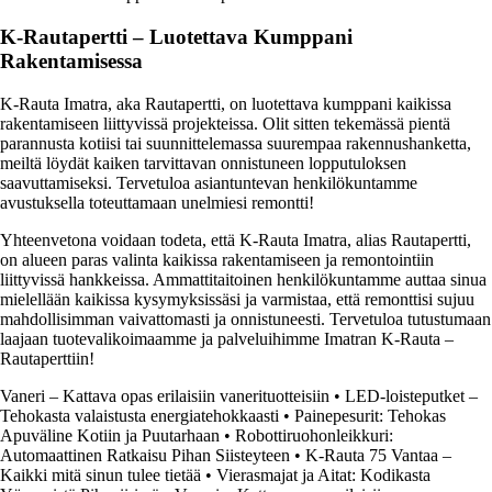
K-Rautapertti – Luotettava Kumppani
Rakentamisessa
K-Rauta Imatra, aka Rautapertti, on luotettava kumppani kaikissa
rakentamiseen liittyvissä projekteissa. Olit sitten tekemässä pientä
parannusta kotiisi tai suunnittelemassa suurempaa rakennushanketta,
meiltä löydät kaiken tarvittavan onnistuneen lopputuloksen
saavuttamiseksi. Tervetuloa asiantuntevan henkilökuntamme
avustuksella toteuttamaan unelmiesi remontti!
Yhteenvetona voidaan todeta, että K-Rauta Imatra, alias Rautapertti,
on alueen paras valinta kaikissa rakentamiseen ja remontointiin
liittyvissä hankkeissa. Ammattitaitoinen henkilökuntamme auttaa sinua
mielellään kaikissa kysymyksissäsi ja varmistaa, että remonttisi sujuu
mahdollisimman vaivattomasti ja onnistuneesti. Tervetuloa tutustumaan
laajaan tuotevalikoimaamme ja palveluihimme Imatran K-Rauta –
Rautaperttiin!
Vaneri – Kattava opas erilaisiin vanerituotteisiin
•
LED-loisteputket –
Tehokasta valaistusta energiatehokkaasti
•
Painepesurit: Tehokas
Apuväline Kotiin ja Puutarhaan
•
Robottiruohonleikkuri:
Automaattinen Ratkaisu Pihan Siisteyteen
•
K-Rauta 75 Vantaa –
Kaikki mitä sinun tulee tietää
•
Vierasmajat ja Aitat: Kodikasta