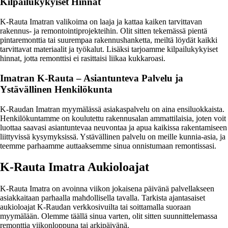
Kilpailukykyiset Hinnat
K-Rauta Imatran valikoima on laaja ja kattaa kaiken tarvittavan
rakennus- ja remontointiprojekteihin. Olit sitten tekemässä pientä
pintaremonttia tai suurempaa rakennushanketta, meiltä löydät kaikki
tarvittavat materiaalit ja työkalut. Lisäksi tarjoamme kilpailukykyiset
hinnat, jotta remonttisi ei rasittaisi liikaa kukkaroasi.
Imatran K-Rauta – Asiantunteva Palvelu ja
Ystävällinen Henkilökunta
K-Raudan Imatran myymälässä asiakaspalvelu on aina ensiluokkaista.
Henkilökuntamme on koulutettu rakennusalan ammattilaisia, joten voit
luottaa saavasi asiantuntevaa neuvontaa ja apua kaikissa rakentamiseen
liittyvissä kysymyksissä. Ystävällinen palvelu on meille kunnia-asia, ja
teemme parhaamme auttaaksemme sinua onnistumaan remontissasi.
K-Rauta Imatra Aukioloajat
K-Rauta Imatra on avoinna viikon jokaisena päivänä palvellakseen
asiakkaitaan parhaalla mahdollisella tavalla. Tarkista ajantasaiset
aukioloajat K-Raudan verkkosivuilta tai soittamalla suoraan
myymälään. Olemme täällä sinua varten, olit sitten suunnittelemassa
remonttia viikonloppuna tai arkipäivänä.