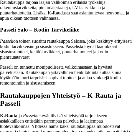
Rautakauppa tarjoaa laajan valikoiman erilaisia työkaluja,
rakennustarvikkeita, pintamateriaaleja, LVI-tarvikkeita ja
puutarhatuotteita. Lisäksi K-Raudasta saat asiantuntevaa neuvontaa ja
apua oikean tuotteen valinnassa.
Passeli Salo – Kodin Tarvikeliike
Passeli
on toinen suosittu rautakauppa Salossa, joka keskittyy erityisesti
kodin tarvikkeisiin ja sisustukseen. Passelista löydät laadukkaat
sisustustuotteet, keittiötarvikkeet, puutarhatuotteet ja kodin
pienrautatavarat.
Passeli on tunnettu monipuolisesta valikoimastaan ja hyvästä
palvelustaan. Rautakaupan ystävällinen henkilökunta auttaa sinua
löytämään juuri tarpeisiisi sopivat tuotteet ja antaa vinkkejä kodin
remontointiin ja sisustamiseen.
Rautakauppojen Yhteistyö – K-Rauta ja
Passeli
K-Rauta
ja
Passeli
tekevät tiivistä yhteistyötä tarjotakseen
asiakkailleen entistäkin parempaa palvelua ja laajempaa
tuotevalikoimaa. Yhdessä nämä kaksi rautakauppaa muodostavat
vahvan ja luotettavan kumppanuuden, joka palvelee niin ammattilaisia