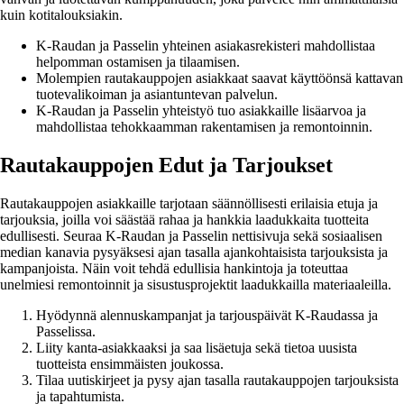
kuin kotitalouksiakin.
K-Raudan ja Passelin yhteinen asiakasrekisteri mahdollistaa
helpomman ostamisen ja tilaamisen.
Molempien rautakauppojen asiakkaat saavat käyttöönsä kattavan
tuotevalikoiman ja asiantuntevan palvelun.
K-Raudan ja Passelin yhteistyö tuo asiakkaille lisäarvoa ja
mahdollistaa tehokkaamman rakentamisen ja remontoinnin.
Rautakauppojen Edut ja Tarjoukset
Rautakauppojen asiakkaille tarjotaan säännöllisesti erilaisia etuja ja
tarjouksia, joilla voi säästää rahaa ja hankkia laadukkaita tuotteita
edullisesti. Seuraa K-Raudan ja Passelin nettisivuja sekä sosiaalisen
median kanavia pysyäksesi ajan tasalla ajankohtaisista tarjouksista ja
kampanjoista. Näin voit tehdä edullisia hankintoja ja toteuttaa
unelmiesi remontoinnit ja sisustusprojektit laadukkailla materiaaleilla.
Hyödynnä alennuskampanjat ja tarjouspäivät K-Raudassa ja
Passelissa.
Liity kanta-asiakkaaksi ja saa lisäetuja sekä tietoa uusista
tuotteista ensimmäisten joukossa.
Tilaa uutiskirjeet ja pysy ajan tasalla rautakauppojen tarjouksista
ja tapahtumista.