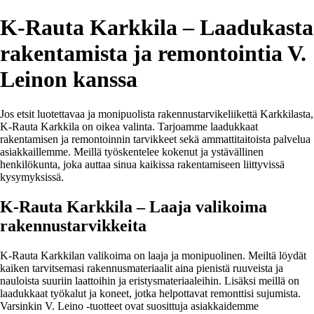
K-Rauta Karkkila – Laadukasta
rakentamista ja remontointia V.
Leinon kanssa
Jos etsit luotettavaa ja monipuolista rakennustarvikeliikettä Karkkilasta,
K-Rauta Karkkila on oikea valinta. Tarjoamme laadukkaat
rakentamisen ja remontoinnin tarvikkeet sekä ammattitaitoista palvelua
asiakkaillemme. Meillä työskentelee kokenut ja ystävällinen
henkilökunta, joka auttaa sinua kaikissa rakentamiseen liittyvissä
kysymyksissä.
K-Rauta Karkkila – Laaja valikoima
rakennustarvikkeita
K-Rauta Karkkilan valikoima on laaja ja monipuolinen. Meiltä löydät
kaiken tarvitsemasi rakennusmateriaalit aina pienistä ruuveista ja
nauloista suuriin laattoihin ja eristysmateriaaleihin. Lisäksi meillä on
laadukkaat työkalut ja koneet, jotka helpottavat remonttisi sujumista.
Varsinkin V. Leino -tuotteet ovat suosittuja asiakkaidemme