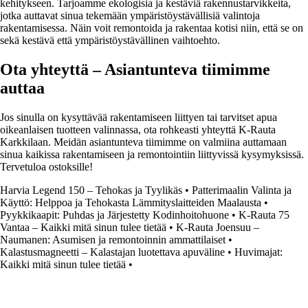
kehitykseen. Tarjoamme ekologisia ja kestäviä rakennustarvikkeita,
jotka auttavat sinua tekemään ympäristöystävällisiä valintoja
rakentamisessa. Näin voit remontoida ja rakentaa kotisi niin, että se on
sekä kestävä että ympäristöystävällinen vaihtoehto.
Ota yhteyttä – Asiantunteva tiimimme
auttaa
Jos sinulla on kysyttävää rakentamiseen liittyen tai tarvitset apua
oikeanlaisen tuotteen valinnassa, ota rohkeasti yhteyttä K-Rauta
Karkkilaan. Meidän asiantunteva tiimimme on valmiina auttamaan
sinua kaikissa rakentamiseen ja remontointiin liittyvissä kysymyksissä.
Tervetuloa ostoksille!
Harvia Legend 150 – Tehokas ja Tyylikäs
•
Patterimaalin Valinta ja
Käyttö: Helppoa ja Tehokasta Lämmityslaitteiden Maalausta
•
Pyykkikaapit: Puhdas ja Järjestetty Kodinhoitohuone
•
K-Rauta 75
Vantaa – Kaikki mitä sinun tulee tietää
•
K-Rauta Joensuu –
Naumanen: Asumisen ja remontoinnin ammattilaiset
•
Kalastusmagneetti – Kalastajan luotettava apuväline
•
Huvimajat:
Kaikki mitä sinun tulee tietää
•