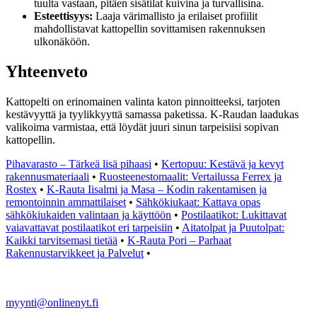
tuulta vastaan, pitäen sisätilat kuivina ja turvallisina.
Esteettisyys:
Laaja värimallisto ja erilaiset profiilit
mahdollistavat kattopellin sovittamisen rakennuksen
ulkonäköön.
Yhteenveto
Kattopelti on erinomainen valinta katon pinnoitteeksi, tarjoten
kestävyyttä ja tyylikkyyttä samassa paketissa. K-Raudan laadukas
valikoima varmistaa, että löydät juuri sinun tarpeisiisi sopivan
kattopellin.
Pihavarasto – Tärkeä lisä pihaasi
•
Kertopuu: Kestävä ja kevyt
rakennusmateriaali
•
Ruosteenestomaalit: Vertailussa Ferrex ja
Rostex
•
K-Rauta Iisalmi ja Masa – Kodin rakentamisen ja
remontoinnin ammattilaiset
•
Sähkökiukaat: Kattava opas
sähkökiukaiden valintaan ja käyttöön
•
Postilaatikot: Lukittavat
vaiavattavat postilaatikot eri tarpeisiin
•
Aitatolpat ja Puutolpat:
Kaikki tarvitsemasi tietää
•
K-Rauta Pori – Parhaat
Rakennustarvikkeet ja Palvelut
•
myynti@onlinenyt.fi