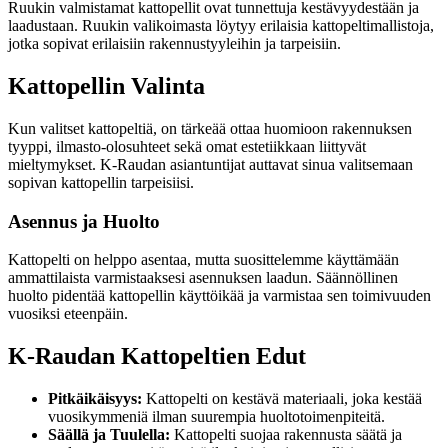
Ruukin valmistamat kattopellit ovat tunnettuja kestävyydestään ja
laadustaan. Ruukin valikoimasta löytyy erilaisia kattopeltimallistoja,
jotka sopivat erilaisiin rakennustyyleihin ja tarpeisiin.
Kattopellin Valinta
Kun valitset kattopeltiä, on tärkeää ottaa huomioon rakennuksen
tyyppi, ilmasto-olosuhteet sekä omat estetiikkaan liittyvät
mieltymykset. K-Raudan asiantuntijat auttavat sinua valitsemaan
sopivan kattopellin tarpeisiisi.
Asennus ja Huolto
Kattopelti on helppo asentaa, mutta suosittelemme käyttämään
ammattilaista varmistaaksesi asennuksen laadun. Säännöllinen
huolto pidentää kattopellin käyttöikää ja varmistaa sen toimivuuden
vuosiksi eteenpäin.
K-Raudan Kattopeltien Edut
Pitkäikäisyys:
Kattopelti on kestävä materiaali, joka kestää
vuosikymmeniä ilman suurempia huoltotoimenpiteitä.
Säällä ja Tuulella:
Kattopelti suojaa rakennusta säätä ja