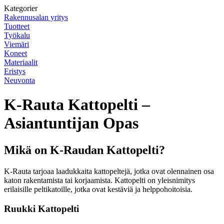
Kategorier
Rakennusalan yritys
Tuotteet
Työkalu
Viemäri
Koneet
Materiaalit
Eristys
Neuvonta
K-Rauta Kattopelti –
Asiantuntijan Opas
Mikä on K-Raudan Kattopelti?
K-Rauta tarjoaa laadukkaita kattopeltejä, jotka ovat olennainen osa
katon rakentamista tai korjaamista. Kattopelti on yleisnimitys
erilaisille peltikatoille, jotka ovat kestäviä ja helppohoitoisia.
Ruukki Kattopelti